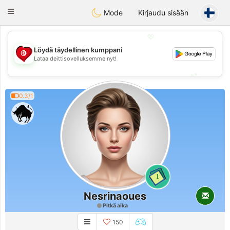
Tunisia Dating
Toggle
Mode
Kirjaudu sisään
navigation
💖
Löydä täydellinen kumppani
💖
Lataa deittisovelluksemme nyt!
💕
💕
0.3/1
1
Nesrinaoues
Pitkä aika
150