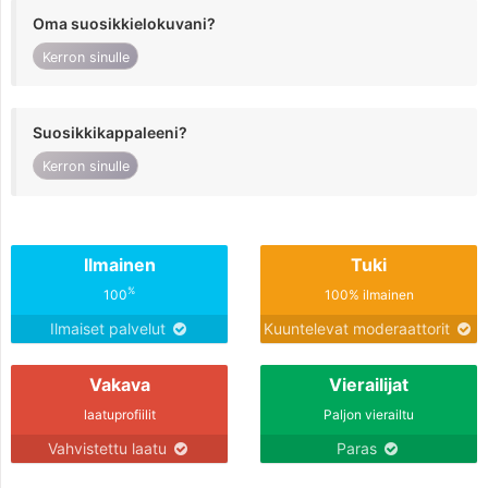
Oma suosikkielokuvani?
Kerron sinulle
Suosikkikappaleeni?
Kerron sinulle
Ilmainen
Tuki
%
100
100% ilmainen
Ilmaiset palvelut
Kuuntelevat moderaattorit
Vakava
Vierailijat
laatuprofiilit
Paljon vierailtu
Vahvistettu laatu
Paras