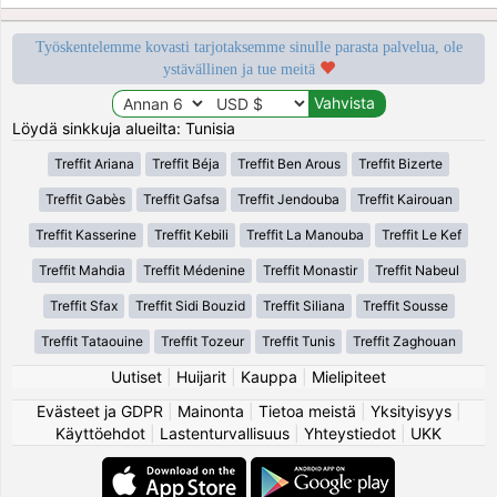
Työskentelemme kovasti tarjotaksemme sinulle parasta palvelua, ole
ystävällinen ja tue meitä
Löydä sinkkuja alueilta: Tunisia
Treffit Ariana
Treffit Béja
Treffit Ben Arous
Treffit Bizerte
Treffit Gabès
Treffit Gafsa
Treffit Jendouba
Treffit Kairouan
Treffit Kasserine
Treffit Kebili
Treffit La Manouba
Treffit Le Kef
Treffit Mahdia
Treffit Médenine
Treffit Monastir
Treffit Nabeul
Treffit Sfax
Treffit Sidi Bouzid
Treffit Siliana
Treffit Sousse
Treffit Tataouine
Treffit Tozeur
Treffit Tunis
Treffit Zaghouan
Uutiset
|
Huijarit
|
Kauppa
|
Mielipiteet
Evästeet ja GDPR
|
Mainonta
|
Tietoa meistä
|
Yksityisyys
|
Käyttöehdot
|
Lastenturvallisuus
|
Yhteystiedot
|
UKK