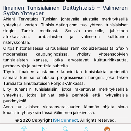
Ilmainen Tunisialainen Deittiyhteisö – Välimeren
Sydän Yhteydet
Ahlan! Tervetuloa Tunisian johtavalle alustalle merkitykselliä
yhteyksiä varten. Tunisia-dating.com tuo yhteen tunisialaiset
singlet Tunisin medinasta Soussin rannikolle, juhlistaen
afrikkalaisten, arabialaisten ja välimeren kulttuurien
risteyskohtaa.
Olitpa historiallisessa Kairouanissa, rannikko Bizertessä tai Sfaxin
moderneissa kaupunginosissa, yhdisty yhteensopivien
tunisialaisten kanssa, jotka arvostavat kulttuuririkkautta,
perhearvoja ja autenttisia suhteita.
Täysin ilmainen alustamme kunnioittaa tunisialaisia perinteitä
samalla kun se omaksuu progressiivisen hengen, joka tekee
Tunisiasta ainutlaatuisen Pohjois-Afrikassa.
Liity tuhansiin tunisialaisiin, jotka rakentavat merkityksellisiä
yhteyksiä, jotka juhlivat sekä perintöä että nykyaikaisia
pyrkimyksiä.
Anna tunisialaisen vieraanvaraisuuden lämmön ohjata sinua
kauniisiin yhteyksiin tässä Välimeren jalokivessä.
© 2026 Copyright
ISN Connect
.
All rights reserved.