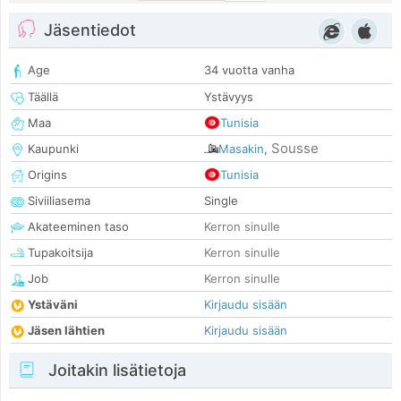
Jäsentiedot
Age
34 vuotta vanha
Täällä
Ystävyys
Maa
Tunisia
Sousse
Kaupunki
Masakin
,
Origins
Tunisia
Siviiliasema
Single
Akateeminen taso
Kerron sinulle
Tupakoitsija
Kerron sinulle
Job
Kerron sinulle
Ystäväni
Kirjaudu sisään
Jäsen lähtien
Kirjaudu sisään
Joitakin lisätietoja