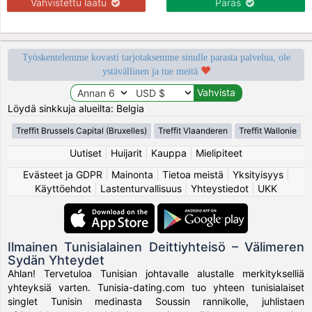
Vahvistettu laatu
Paras
Työskentelemme kovasti tarjotaksemme sinulle parasta palvelua, ole
ystävällinen ja tue meitä
Löydä sinkkuja alueilta: Belgia
Treffit Brussels Capital (Bruxelles)
Treffit Vlaanderen
Treffit Wallonie
Uutiset
|
Huijarit
|
Kauppa
|
Mielipiteet
Evästeet ja GDPR
|
Mainonta
|
Tietoa meistä
|
Yksityisyys
|
Käyttöehdot
|
Lastenturvallisuus
|
Yhteystiedot
|
UKK
Ilmainen Tunisialainen Deittiyhteisö – Välimeren
Sydän Yhteydet
Ahlan! Tervetuloa Tunisian johtavalle alustalle merkitykselliä
yhteyksiä varten. Tunisia-dating.com tuo yhteen tunisialaiset
singlet Tunisin medinasta Soussin rannikolle, juhlistaen