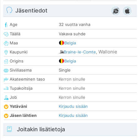
Jäsentiedot
Age
32 vuotta vanha
Täällä
Vakava suhde
Maa
Belgia
Wallonie
Kaupunki
Braine-le-Comte
,
Origins
Belgia
Siviiliasema
Single
Akateeminen taso
Kerron sinulle
Tupakoitsija
Kerron sinulle
Job
Kerron sinulle
Ystäväni
Kirjaudu sisään
Jäsen lähtien
Kirjaudu sisään
Joitakin lisätietoja