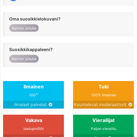
Oma suosikkielokuvani?
Kerron sinulle
Suosikkikappaleeni?
Kerron sinulle
Ilmainen
Tuki
%
100
100% ilmainen
Ilmaiset palvelut
Kuuntelevat moderaattorit
Vakava
Vierailijat
laatuprofiilit
Paljon vierailtu