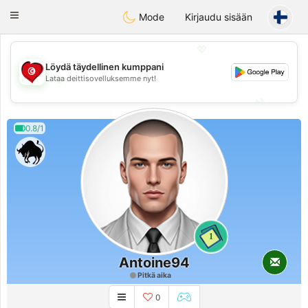
Tunisia Dating
Toggle
Mode
Kirjaudu sisään
navigation
💖
Löydä täydellinen kumppani
💖
Lataa deittisovelluksemme nyt!
💕
💕
0.8/1
1
Antoine94
Pitkä aika
0