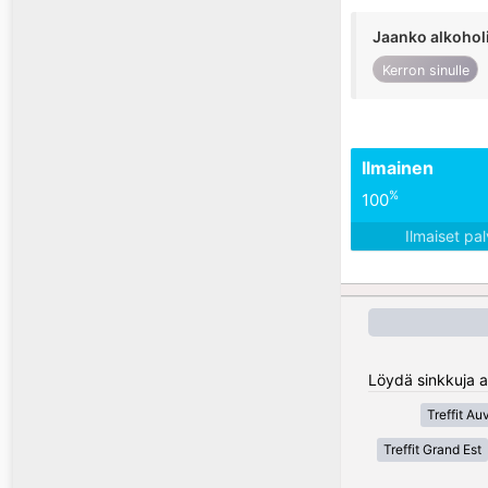
Jaanko alkohol
Kerron sinulle
Ilmainen
%
100
Ilmaiset pa
Löydä sinkkuja a
Treffit A
Treffit Grand Est