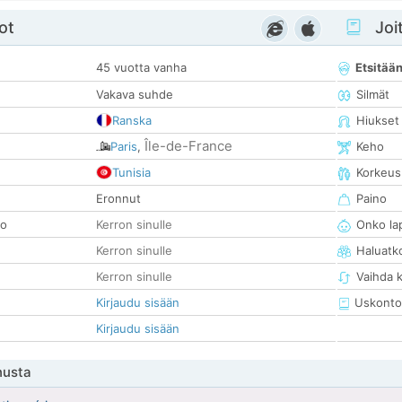
ot
Joit
45 vuotta vanha
Etsitää
Vakava suhde
Silmät
Ranska
Hiukset
Île-de-France
Paris
,
Keho
Tunisia
Korkeus
Eronnut
Paino
so
Kerron sinulle
Onko la
Kerron sinulle
Haluatk
Kerron sinulle
Vaihda 
Kirjaudu sisään
Uskonto
Kirjaudu sisään
nusta