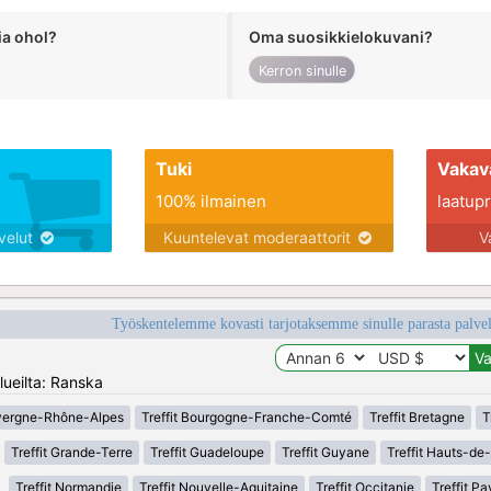
ia ohol?
Oma suosikkielokuvani?
Kerron sinulle
Tuki
Vakav
100% ilmainen
laatupro
lvelut
Kuuntelevat moderaattorit
V
Työskentelemme kovasti tarjotaksemme sinulle parasta palvelu
lueilta: Ranska
uvergne-Rhône-Alpes
Treffit Bourgogne-Franche-Comté
Treffit Bretagne
T
Treffit Grande-Terre
Treffit Guadeloupe
Treffit Guyane
Treffit Hauts-de
Treffit Normandie
Treffit Nouvelle-Aquitaine
Treffit Occitanie
Treffit Pa