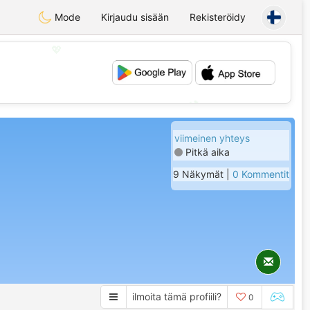
Mode
Kirjaudu sisään
Rekisteröidy
💖
💕
viimeinen yhteys
Pitkä aika
9 Näkymät |
0 Kommentit
ilmoita tämä profiili?
0