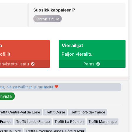
Suosikkikappaleeni?
Kerron sinulle
a
Vierailijat
fiilit
Paljon vierailtu
ahvistettu laatu
Paras
a, ole ystävällinen ja tue meitä
reffit Centre-Val de Loire
Treffit Corse
Treffit Fort-de-france
-France
Treffit Île-de-France
Treffit La Réunion
Treffit Martinique
ys de la Loire
Treffit Provence-Alpes-Côte d Azur