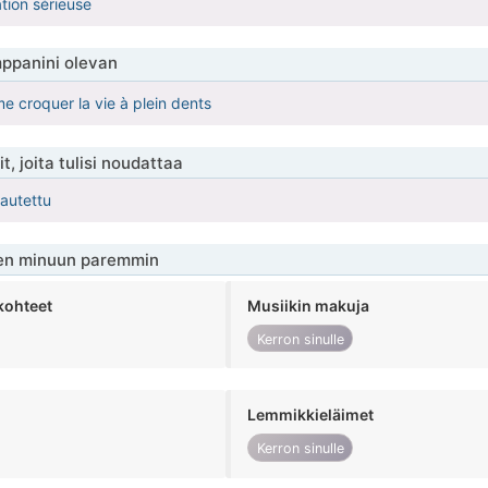
tion sérieuse
ppanini olevan
e croquer la vie à plein dents
t, joita tulisi noudattaa
kautettu
en minuun paremmin
kohteet
Musiikin makuja
Kerron sinulle
Lemmikkieläimet
Kerron sinulle