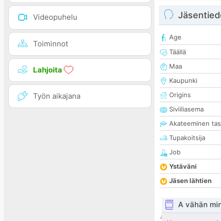
Jäsentied
Videopuhelu
Age
Toiminnot
Täällä
Maa
Lahjoita
Kaupunki
Origins
Työn aikajana
Siviiliasema
Akateeminen ta
Tupakoitsija
Job
Ystäväni
Jäsen lähtien
A vähän mi