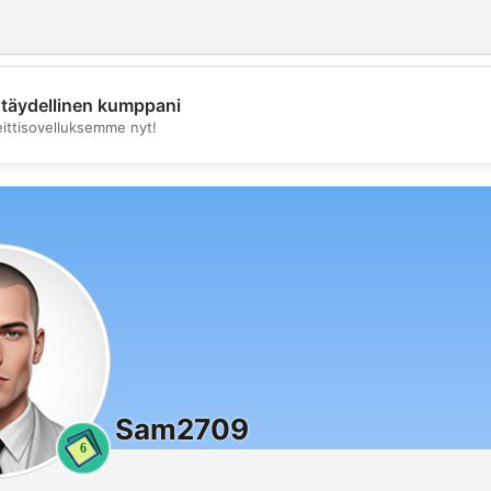
täydellinen kumppani
💖
eittisovelluksemme nyt!
💕
Sam2709
6