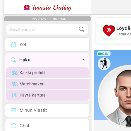
Tunisia Dating
Tunis 2026-08-06 17:46
Löydä 
Lataa d
Koti
0.9/1
Haku
Kaikki profiilit
Matchmaker
Käytä karttaa
Minun Viestit
Chat