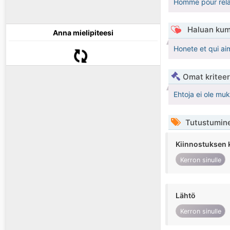
Homme pour rela
Haluan kum
Anna mielipiteesi
Honete et qui aim
Omat kriteeri
Ehtoja ei ole mu
Tutustumin
Kiinnostuksen 
Kerron sinulle
Lähtö
Kerron sinulle