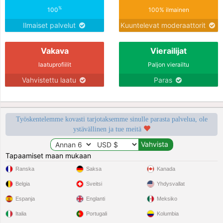
%
100
100% ilmainen
Ilmaiset palvelut
Kuuntelevat moderaattorit
Vakava
Vierailijat
laatuprofiilit
Paljon vierailtu
Vahvistettu laatu
Paras
Työskentelemme kovasti tarjotaksemme sinulle parasta palvelua, ole
ystävällinen ja tue meitä
Tapaamiset maan mukaan
Ranska
Saksa
Kanada
Belgia
Sveitsi
Yhdysvallat
Espanja
Englanti
Meksiko
Italia
Portugali
Kolumbia