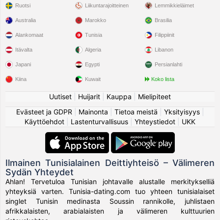
Ruotsi
Liikuntarajoitteinen
Lemmikkieläimet
Australia
Marokko
Brasilia
Alankomaat
Tunisia
Filippiinit
Itävalta
Algeria
Libanon
Japani
Egypti
Persianlahti
Kiina
Kuwait
Koko lista
Uutiset
|
Huijarit
|
Kauppa
|
Mielipiteet
Evästeet ja GDPR
|
Mainonta
|
Tietoa meistä
|
Yksityisyys
|
Käyttöehdot
|
Lastenturvallisuus
|
Yhteystiedot
|
UKK
Ilmainen Tunisialainen Deittiyhteisö – Välimeren
Sydän Yhteydet
Ahlan! Tervetuloa Tunisian johtavalle alustalle merkitykselliä
yhteyksiä varten. Tunisia-dating.com tuo yhteen tunisialaiset
singlet Tunisin medinasta Soussin rannikolle, juhlistaen
afrikkalaisten, arabialaisten ja välimeren kulttuurien