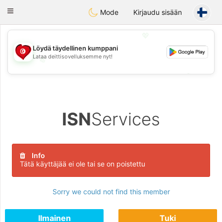
Tunisia Dating
Toggle
Mode
Kirjaudu sisään
navigation
💖
Löydä täydellinen kumppani
Lataa deittisovelluksemme nyt!
💖
💕
💕
ISN
Services
Info
Tätä käyttäjää ei ole tai se on poistettu
Sorry we could not find this member
Ilmainen
Tuki