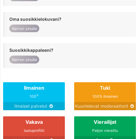
Oma suosikkielokuvani?
Kerron sinulle
Suosikkikappaleeni?
Kerron sinulle
Ilmainen
Tuki
%
100
100% ilmainen
Ilmaiset palvelut
Kuuntelevat moderaattorit
Vakava
Vierailijat
laatuprofiilit
Paljon vierailtu