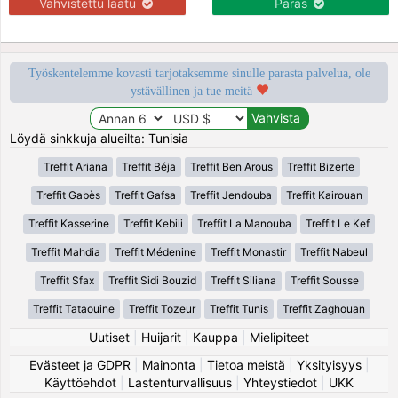
Vahvistettu laatu
Paras
Työskentelemme kovasti tarjotaksemme sinulle parasta palvelua, ole
ystävällinen ja tue meitä
Löydä sinkkuja alueilta: Tunisia
Treffit Ariana
Treffit Béja
Treffit Ben Arous
Treffit Bizerte
Treffit Gabès
Treffit Gafsa
Treffit Jendouba
Treffit Kairouan
Treffit Kasserine
Treffit Kebili
Treffit La Manouba
Treffit Le Kef
Treffit Mahdia
Treffit Médenine
Treffit Monastir
Treffit Nabeul
Treffit Sfax
Treffit Sidi Bouzid
Treffit Siliana
Treffit Sousse
Treffit Tataouine
Treffit Tozeur
Treffit Tunis
Treffit Zaghouan
Uutiset
|
Huijarit
|
Kauppa
|
Mielipiteet
Evästeet ja GDPR
|
Mainonta
|
Tietoa meistä
|
Yksityisyys
|
Käyttöehdot
|
Lastenturvallisuus
|
Yhteystiedot
|
UKK