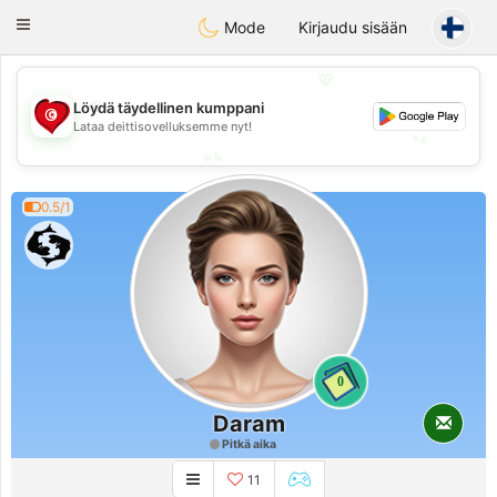
Tunisia Dating
Toggle
Mode
Kirjaudu sisään
navigation
💖
💖
Löydä täydellinen kumppani
Lataa deittisovelluksemme nyt!
💕
💕
0.5/1
0
Daram
Pitkä aika
11