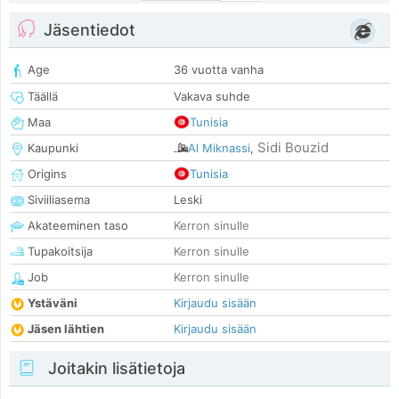
Jäsentiedot
Age
36 vuotta vanha
Täällä
Vakava suhde
Maa
Tunisia
Sidi Bouzid
Kaupunki
Al Miknassi
,
Origins
Tunisia
Siviiliasema
Leski
Akateeminen taso
Kerron sinulle
Tupakoitsija
Kerron sinulle
Job
Kerron sinulle
Ystäväni
Kirjaudu sisään
Jäsen lähtien
Kirjaudu sisään
Joitakin lisätietoja