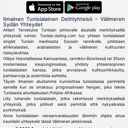
Ilmainen Tunisialainen Deittiyhteisö – Välimeren
Sydän Yhteydet
Ahlan! Tervetuloa Tunisian johtavalle alustalle merkitykselliä
yhteyksiä varten. Tunisia-dating.com tuo yhteen tunisialaiset
singlet Tunisin medinasta Soussin rannikolle, juhlistaen
afrikkalaisten, arabialaisten ja välimeren kulttuurien
risteyskohtaa.
Olitpa historiallisessa Kairouanissa, rannikko Bizertessä tai Sfaxin
moderneissa kaupunginosissa, yhdisty yhteensopivien
tunisialaisten kanssa, jotka arvostavat kulttuuririkkautta,
perhearvoja ja autenttisia suhteita.
Täysin ilmainen alustamme kunnioittaa tunisialaisia perinteitä
samalla kun se omaksuu progressiivisen hengen, joka tekee
Tunisiasta ainutlaatuisen Pohjois-Afrikassa.
Liity tuhansiin tunisialaisiin, jotka rakentavat merkityksellisiä
yhteyksiä, jotka juhlivat sekä perintöä että nykyaikaisia
pyrkimyksiä.
Anna tunisialaisen vieraanvaraisuuden lämmön ohjata sinua
kauniisiin yhteyksiin tässä Välimeren jalokivessä.