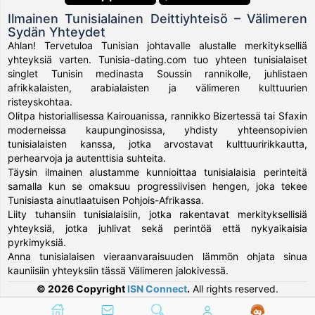
Ilmainen Tunisialainen Deittiyhteisö – Välimeren
Sydän Yhteydet
Ahlan! Tervetuloa Tunisian johtavalle alustalle merkitykselliä
yhteyksiä varten. Tunisia-dating.com tuo yhteen tunisialaiset
singlet Tunisin medinasta Soussin rannikolle, juhlistaen
afrikkalaisten, arabialaisten ja välimeren kulttuurien
risteyskohtaa.
Olitpa historiallisessa Kairouanissa, rannikko Bizertessä tai Sfaxin
moderneissa kaupunginosissa, yhdisty yhteensopivien
tunisialaisten kanssa, jotka arvostavat kulttuuririkkautta,
perhearvoja ja autenttisia suhteita.
Täysin ilmainen alustamme kunnioittaa tunisialaisia perinteitä
samalla kun se omaksuu progressiivisen hengen, joka tekee
Tunisiasta ainutlaatuisen Pohjois-Afrikassa.
Liity tuhansiin tunisialaisiin, jotka rakentavat merkityksellisiä
yhteyksiä, jotka juhlivat sekä perintöä että nykyaikaisia
pyrkimyksiä.
Anna tunisialaisen vieraanvaraisuuden lämmön ohjata sinua
kauniisiin yhteyksiin tässä Välimeren jalokivessä.
© 2026 Copyright
ISN Connect
.
All rights reserved.