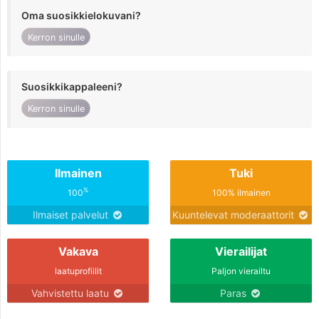
Oma suosikkielokuvani?
Kerron sinulle
Suosikkikappaleeni?
Kerron sinulle
Ilmainen
Tuki
%
100
100% ilmainen
Ilmaiset palvelut
Kuuntelevat moderaattorit
Vakava
Vierailijat
laatuprofiilit
Paljon vierailtu
Vahvistettu laatu
Paras