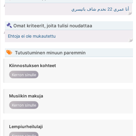
أنا عمري 22 نخدم شاف باتيسري
Omat kriteerit, joita tulisi noudattaa
Ehtoja ei ole mukautettu
Tutustuminen minuun paremmin
Kiinnostuksen kohteet
Kerron sinulle
Musiikin makuja
Kerron sinulle
Lempiurheilulaji
Kerron sinulle