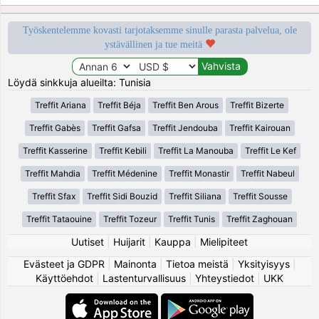
Työskentelemme kovasti tarjotaksemme sinulle parasta palvelua, ole
ystävällinen ja tue meitä
Löydä sinkkuja alueilta: Tunisia
Treffit Ariana
Treffit Béja
Treffit Ben Arous
Treffit Bizerte
Treffit Gabès
Treffit Gafsa
Treffit Jendouba
Treffit Kairouan
Treffit Kasserine
Treffit Kebili
Treffit La Manouba
Treffit Le Kef
Treffit Mahdia
Treffit Médenine
Treffit Monastir
Treffit Nabeul
Treffit Sfax
Treffit Sidi Bouzid
Treffit Siliana
Treffit Sousse
Treffit Tataouine
Treffit Tozeur
Treffit Tunis
Treffit Zaghouan
Uutiset
|
Huijarit
|
Kauppa
|
Mielipiteet
Evästeet ja GDPR
|
Mainonta
|
Tietoa meistä
|
Yksityisyys
|
Käyttöehdot
|
Lastenturvallisuus
|
Yhteystiedot
|
UKK