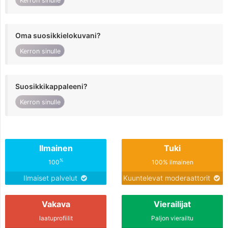
Kerron sinulle
Oma suosikkielokuvani?
Kerron sinulle
Suosikkikappaleeni?
Kerron sinulle
Ilmainen
Tuki
%
100
100% ilmainen
Ilmaiset palvelut
Kuuntelevat moderaattorit
Vakava
Vierailijat
laatuprofiilit
Paljon vierailtu