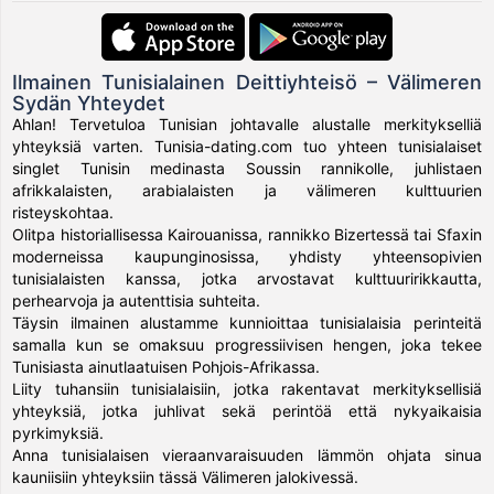
Ilmainen Tunisialainen Deittiyhteisö – Välimeren
Sydän Yhteydet
Ahlan! Tervetuloa Tunisian johtavalle alustalle merkitykselliä
yhteyksiä varten. Tunisia-dating.com tuo yhteen tunisialaiset
singlet Tunisin medinasta Soussin rannikolle, juhlistaen
afrikkalaisten, arabialaisten ja välimeren kulttuurien
risteyskohtaa.
Olitpa historiallisessa Kairouanissa, rannikko Bizertessä tai Sfaxin
moderneissa kaupunginosissa, yhdisty yhteensopivien
tunisialaisten kanssa, jotka arvostavat kulttuuririkkautta,
perhearvoja ja autenttisia suhteita.
Täysin ilmainen alustamme kunnioittaa tunisialaisia perinteitä
samalla kun se omaksuu progressiivisen hengen, joka tekee
Tunisiasta ainutlaatuisen Pohjois-Afrikassa.
Liity tuhansiin tunisialaisiin, jotka rakentavat merkityksellisiä
yhteyksiä, jotka juhlivat sekä perintöä että nykyaikaisia
pyrkimyksiä.
Anna tunisialaisen vieraanvaraisuuden lämmön ohjata sinua
kauniisiin yhteyksiin tässä Välimeren jalokivessä.