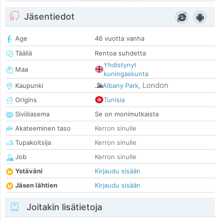
Jäsentiedot
Age
46 vuotta vanha
Täällä
Rentoa suhdetta
Yhdistynyt
Maa
kuningaskunta
London
Kaupunki
Albany Park
,
Origins
Tunisia
Siviiliasema
Se on monimutkaista
Akateeminen taso
Kerron sinulle
Tupakoitsija
Kerron sinulle
Job
Kerron sinulle
Ystäväni
Kirjaudu sisään
Jäsen lähtien
Kirjaudu sisään
Joitakin lisätietoja