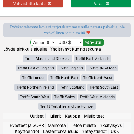
Vahvistettu laatu
Paras
Työskentelemme kovasti tarjotaksemme sinulle parasta palvelua, ole
ystävällinen ja tue meitä
Löydä sinkkuja alueilta: Yhdistynyt kuningaskunta
Treffit Akrotiri and Dhekelia
Treffit East Midlands
Treffit East of England
Treffit England
Treffit Isle of Man
Treffit London
Treffit North East
Treffit North West
Treffit Northern Ireland
Treffit Scotland
Treffit South East
Treffit South West
Treffit Wales
Treffit West Midlands
Treffit Yorkshire and the Humber
Uutiset
|
Huijarit
|
Kauppa
|
Mielipiteet
Evästeet ja GDPR
|
Mainonta
|
Tietoa meistä
|
Yksityisyys
|
Käyttöehdot
|
Lastenturvallisuus
|
Yhteystiedot
|
UKK