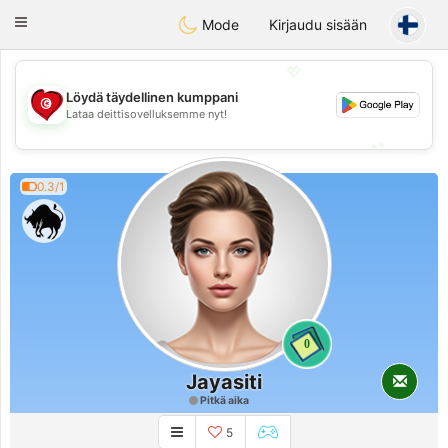
Tunisia Dating
Toggle
Mode
Kirjaudu sisään
navigation
💖
Löydä täydellinen kumppani
💖
Lataa deittisovelluksemme nyt!
💕
💕
0.3/1
0
Jayasiti
Pitkä aika
5