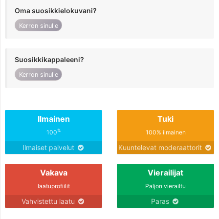
Oma suosikkielokuvani?
Kerron sinulle
Suosikkikappaleeni?
Kerron sinulle
Ilmainen
Tuki
%
100
100% ilmainen
Ilmaiset palvelut
Kuuntelevat moderaattorit
Vakava
Vierailijat
laatuprofiilit
Paljon vierailtu
Vahvistettu laatu
Paras