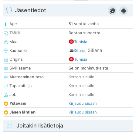
Jäsentiedot
Age
51 vuotta vanha
Täällä
Rentoa suhdetta
Maa
Tunisia
Siliana
Kaupunki
Siliana
,
Origins
Tunisia
Siviiliasema
Se on monimutkaista
Akateeminen taso
Kerron sinulle
Tupakoitsija
Kerron sinulle
Job
Kerron sinulle
Ystäväni
Kirjaudu sisään
Jäsen lähtien
Kirjaudu sisään
Joitakin lisätietoja