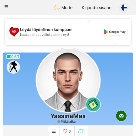
Tunisia Dating
Toggle
Mode
Kirjaudu sisään
navigation
💖
Löydä täydellinen kumppani
💖
Lataa deittisovelluksemme nyt!
💕
💕
0.6/1
0
YassineMax
Pitkä aika
0