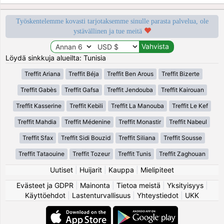
Työskentelemme kovasti tarjotaksemme sinulle parasta palvelua, ole
ystävällinen ja tue meitä
Löydä sinkkuja alueilta: Tunisia
Treffit Ariana
Treffit Béja
Treffit Ben Arous
Treffit Bizerte
Treffit Gabès
Treffit Gafsa
Treffit Jendouba
Treffit Kairouan
Treffit Kasserine
Treffit Kebili
Treffit La Manouba
Treffit Le Kef
Treffit Mahdia
Treffit Médenine
Treffit Monastir
Treffit Nabeul
Treffit Sfax
Treffit Sidi Bouzid
Treffit Siliana
Treffit Sousse
Treffit Tataouine
Treffit Tozeur
Treffit Tunis
Treffit Zaghouan
Uutiset
|
Huijarit
|
Kauppa
|
Mielipiteet
Evästeet ja GDPR
|
Mainonta
|
Tietoa meistä
|
Yksityisyys
|
Käyttöehdot
|
Lastenturvallisuus
|
Yhteystiedot
|
UKK