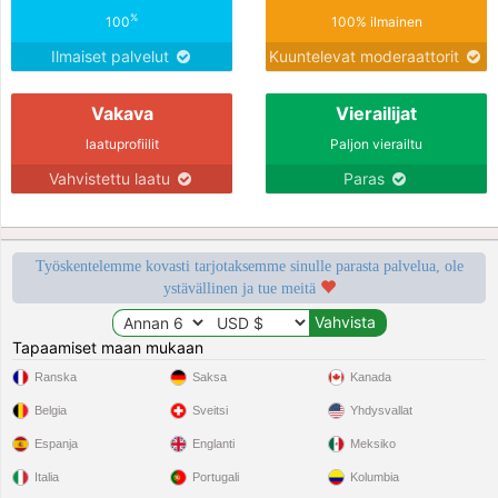
%
100
100% ilmainen
Ilmaiset palvelut
Kuuntelevat moderaattorit
Vakava
Vierailijat
laatuprofiilit
Paljon vierailtu
Vahvistettu laatu
Paras
Työskentelemme kovasti tarjotaksemme sinulle parasta palvelua, ole
ystävällinen ja tue meitä
Tapaamiset maan mukaan
Ranska
Saksa
Kanada
Belgia
Sveitsi
Yhdysvallat
Espanja
Englanti
Meksiko
Italia
Portugali
Kolumbia