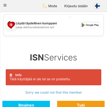
Tunisia Dating
Toggle
Mode
Kirjaudu sisään
navigation
💖
Löydä täydellinen kumppani
Lataa deittisovelluksemme nyt!
💖
💕
💕
ISN
Services
Info
Tätä käyttäjää ei ole tai se on poistettu
Sorry we could not find this member
Ilmainen
Tuki