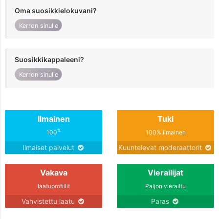
Oma suosikkielokuvani?
Kerron sinulle
Suosikkikappaleeni?
Kerron sinulle
Ilmainen
Tuki
%
100
100% ilmainen
Ilmaiset palvelut
Kuuntelevat moderaattorit
Vakava
Vierailijat
laatuprofiilit
Paljon vierailtu
Vahvistettu laatu
Paras