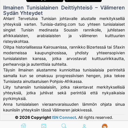
Ilmainen Tunisialainen Deittiyhteisö – Välimeren
Sydän Yhteydet
Ahlan! Tervetuloa Tunisian johtavalle alustalle merkitykselliä
yhteyksiä varten. Tunisia-dating.com tuo yhteen tunisialaiset
singlet Tunisin medinasta Soussin rannikolle, juhlistaen
afrikkalaisten, arabialaisten ja välimeren kulttuurien
risteyskohtaa.
Olitpa historiallisessa Kairouanissa, rannikko Bizertessä tai Sfaxin
moderneissa kaupunginosissa, yhdisty yhteensopivien
tunisialaisten kanssa, jotka arvostavat kulttuuririkkautta,
perhearvoja ja autenttisia suhteita.
Täysin ilmainen alustamme kunnioittaa tunisialaisia perinteitä
samalla kun se omaksuu progressiivisen hengen, joka tekee
Tunisiasta ainutlaatuisen Pohjois-Afrikassa.
Liity tuhansiin tunisialaisiin, jotka rakentavat merkityksellisiä
yhteyksiä, jotka juhlivat sekä perintöä että nykyaikaisia
pyrkimyksiä.
Anna tunisialaisen vieraanvaraisuuden lämmön ohjata sinua
kauniisiin yhteyksiin tässä Välimeren jalokivessä.
© 2026 Copyright
ISN Connect
.
All rights reserved.