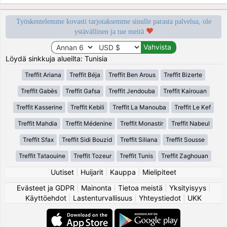
Työskentelemme kovasti tarjotaksemme sinulle parasta palvelua, ole
ystävällinen ja tue meitä
Löydä sinkkuja alueilta: Tunisia
Treffit Ariana
Treffit Béja
Treffit Ben Arous
Treffit Bizerte
Treffit Gabès
Treffit Gafsa
Treffit Jendouba
Treffit Kairouan
Treffit Kasserine
Treffit Kebili
Treffit La Manouba
Treffit Le Kef
Treffit Mahdia
Treffit Médenine
Treffit Monastir
Treffit Nabeul
Treffit Sfax
Treffit Sidi Bouzid
Treffit Siliana
Treffit Sousse
Treffit Tataouine
Treffit Tozeur
Treffit Tunis
Treffit Zaghouan
Uutiset
|
Huijarit
|
Kauppa
|
Mielipiteet
Evästeet ja GDPR
|
Mainonta
|
Tietoa meistä
|
Yksityisyys
|
Käyttöehdot
|
Lastenturvallisuus
|
Yhteystiedot
|
UKK