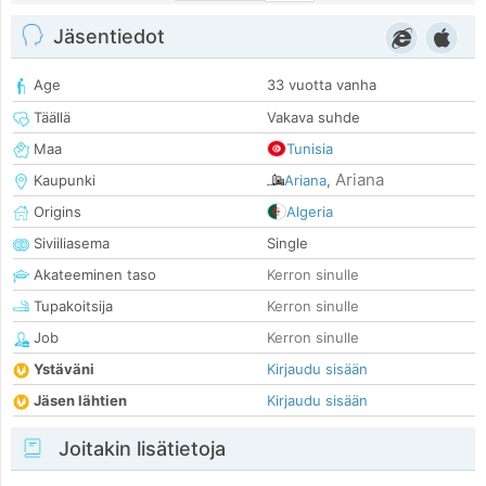
Jäsentiedot
Age
33 vuotta vanha
Täällä
Vakava suhde
Maa
Tunisia
Ariana
Kaupunki
Ariana
,
Origins
Algeria
Siviiliasema
Single
Akateeminen taso
Kerron sinulle
Tupakoitsija
Kerron sinulle
Job
Kerron sinulle
Ystäväni
Kirjaudu sisään
Jäsen lähtien
Kirjaudu sisään
Joitakin lisätietoja