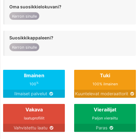
Oma suosikkielokuvani?
Kerron sinulle
Suosikkikappaleeni?
Kerron sinulle
Ilmainen
Tuki
%
100
100% ilmainen
Ilmaiset palvelut
Kuuntelevat moderaattorit
Vakava
Vierailijat
laatuprofiilit
Paljon vierailtu
Vahvistettu laatu
Paras