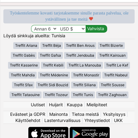
Työskentelemme kovasti tarjotaksemme sinulle parasta palvelua, ole
ystävällinen ja tue meitä
Löydä sinkkuja alueilta: Tunisia
Treffit Ariana
Treffit Béja
Treffit Ben Arous
Treffit Bizerte
Treffit Gabès
Treffit Gafsa
Treffit Jendouba
Treffit Kairouan
Treffit Kasserine
Treffit Kebili
Treffit La Manouba
Treffit Le Kef
Treffit Mahdia
Treffit Médenine
Treffit Monastir
Treffit Nabeul
Treffit Sfax
Treffit Sidi Bouzid
Treffit Siliana
Treffit Sousse
Treffit Tataouine
Treffit Tozeur
Treffit Tunis
Treffit Zaghouan
Uutiset
|
Huijarit
|
Kauppa
|
Mielipiteet
Evästeet ja GDPR
|
Mainonta
|
Tietoa meistä
|
Yksityisyys
|
Käyttöehdot
|
Lastenturvallisuus
|
Yhteystiedot
|
UKK