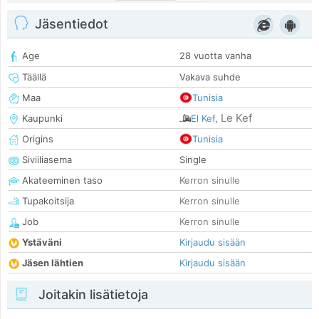
Jäsentiedot
Age
28 vuotta vanha
Täällä
Vakava suhde
Maa
Tunisia
Le Kef
Kaupunki
El Kef
,
Origins
Tunisia
Siviiliasema
Single
Akateeminen taso
Kerron sinulle
Tupakoitsija
Kerron sinulle
Job
Kerron sinulle
Ystäväni
Kirjaudu sisään
Jäsen lähtien
Kirjaudu sisään
Joitakin lisätietoja