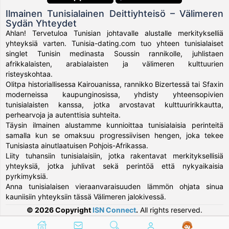
Ilmainen Tunisialainen Deittiyhteisö – Välimeren
Sydän Yhteydet
Ahlan! Tervetuloa Tunisian johtavalle alustalle merkitykselliä
yhteyksiä varten. Tunisia-dating.com tuo yhteen tunisialaiset
singlet Tunisin medinasta Soussin rannikolle, juhlistaen
afrikkalaisten, arabialaisten ja välimeren kulttuurien
risteyskohtaa.
Olitpa historiallisessa Kairouanissa, rannikko Bizertessä tai Sfaxin
moderneissa kaupunginosissa, yhdisty yhteensopivien
tunisialaisten kanssa, jotka arvostavat kulttuuririkkautta,
perhearvoja ja autenttisia suhteita.
Täysin ilmainen alustamme kunnioittaa tunisialaisia perinteitä
samalla kun se omaksuu progressiivisen hengen, joka tekee
Tunisiasta ainutlaatuisen Pohjois-Afrikassa.
Liity tuhansiin tunisialaisiin, jotka rakentavat merkityksellisiä
yhteyksiä, jotka juhlivat sekä perintöä että nykyaikaisia
pyrkimyksiä.
Anna tunisialaisen vieraanvaraisuuden lämmön ohjata sinua
kauniisiin yhteyksiin tässä Välimeren jalokivessä.
© 2026 Copyright
ISN Connect
.
All rights reserved.