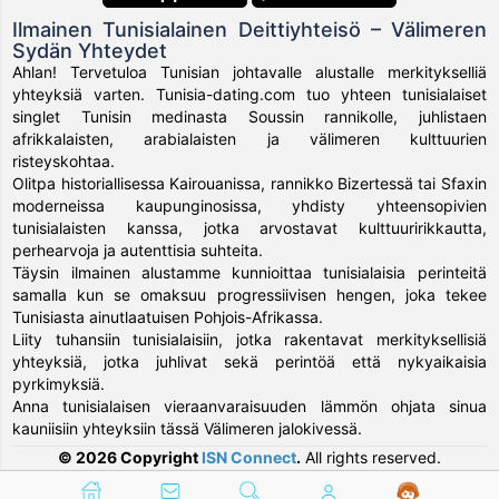
Ilmainen Tunisialainen Deittiyhteisö – Välimeren
Sydän Yhteydet
Ahlan! Tervetuloa Tunisian johtavalle alustalle merkitykselliä
yhteyksiä varten. Tunisia-dating.com tuo yhteen tunisialaiset
singlet Tunisin medinasta Soussin rannikolle, juhlistaen
afrikkalaisten, arabialaisten ja välimeren kulttuurien
risteyskohtaa.
Olitpa historiallisessa Kairouanissa, rannikko Bizertessä tai Sfaxin
moderneissa kaupunginosissa, yhdisty yhteensopivien
tunisialaisten kanssa, jotka arvostavat kulttuuririkkautta,
perhearvoja ja autenttisia suhteita.
Täysin ilmainen alustamme kunnioittaa tunisialaisia perinteitä
samalla kun se omaksuu progressiivisen hengen, joka tekee
Tunisiasta ainutlaatuisen Pohjois-Afrikassa.
Liity tuhansiin tunisialaisiin, jotka rakentavat merkityksellisiä
yhteyksiä, jotka juhlivat sekä perintöä että nykyaikaisia
pyrkimyksiä.
Anna tunisialaisen vieraanvaraisuuden lämmön ohjata sinua
kauniisiin yhteyksiin tässä Välimeren jalokivessä.
© 2026 Copyright
ISN Connect
.
All rights reserved.