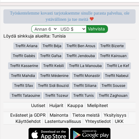
Työskentelemme kovasti tarjotaksemme sinulle parasta palvelua, ole
ystävällinen ja tue meitä
Löydä sinkkuja alueilta: Tunisia
Treffit Ariana
Treffit Béja
Treffit Ben Arous
Treffit Bizerte
Treffit Gabès
Treffit Gafsa
Treffit Jendouba
Treffit Kairouan
Treffit Kasserine
Treffit Kebili
Treffit La Manouba
Treffit Le Kef
Treffit Mahdia
Treffit Médenine
Treffit Monastir
Treffit Nabeul
Treffit Sfax
Treffit Sidi Bouzid
Treffit Siliana
Treffit Sousse
Treffit Tataouine
Treffit Tozeur
Treffit Tunis
Treffit Zaghouan
Uutiset
|
Huijarit
|
Kauppa
|
Mielipiteet
Evästeet ja GDPR
|
Mainonta
|
Tietoa meistä
|
Yksityisyys
|
Käyttöehdot
|
Lastenturvallisuus
|
Yhteystiedot
|
UKK