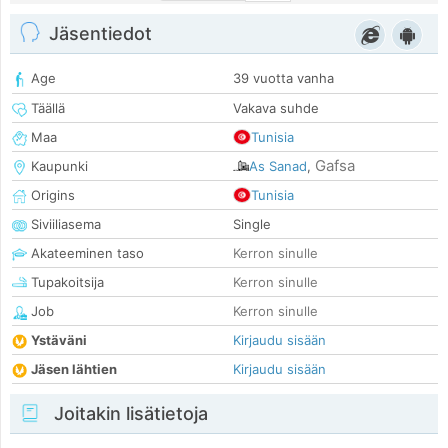
Jäsentiedot
Age
39 vuotta vanha
Täällä
Vakava suhde
Maa
Tunisia
Gafsa
Kaupunki
As Sanad
,
Origins
Tunisia
Siviiliasema
Single
Akateeminen taso
Kerron sinulle
Tupakoitsija
Kerron sinulle
Job
Kerron sinulle
Ystäväni
Kirjaudu sisään
Jäsen lähtien
Kirjaudu sisään
Joitakin lisätietoja