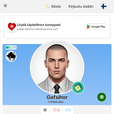
Tunisia Dating
Toggle
Mode
Kirjaudu sisään
navigation
💖
Löydä täydellinen kumppani
💖
Lataa deittisovelluksemme nyt!
💕
💕
0.7/1
1
Gafsihor
Pitkä aika
0