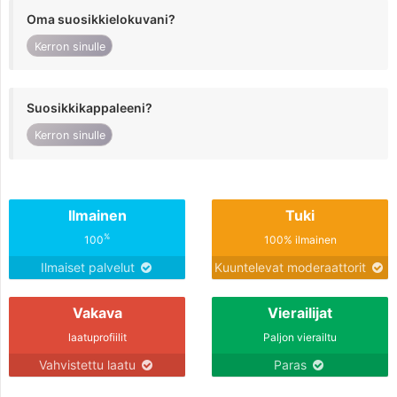
Oma suosikkielokuvani?
Kerron sinulle
Suosikkikappaleeni?
Kerron sinulle
Ilmainen
Tuki
%
100
100% ilmainen
Ilmaiset palvelut
Kuuntelevat moderaattorit
Vakava
Vierailijat
laatuprofiilit
Paljon vierailtu
Vahvistettu laatu
Paras