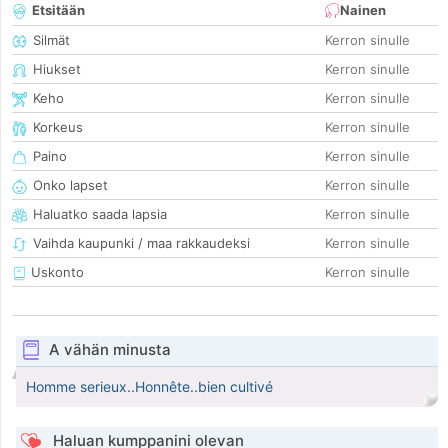
Etsitään
Nainen
Silmät
Kerron sinulle
Hiukset
Kerron sinulle
Keho
Kerron sinulle
Korkeus
Kerron sinulle
Paino
Kerron sinulle
Onko lapset
Kerron sinulle
Haluatko saada lapsia
Kerron sinulle
Vaihda kaupunki / maa rakkaudeksi
Kerron sinulle
Uskonto
Kerron sinulle
A vähän minusta
Homme serieux..Honnête..bien cultivé
Haluan kumppanini olevan