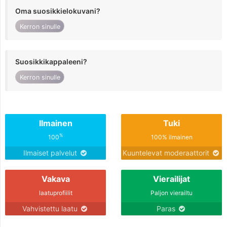
Oma suosikkielokuvani?
Kerron sinulle
Suosikkikappaleeni?
Kerron sinulle
Ilmainen
Tuki
%
100
100% ilmainen
Ilmaiset palvelut
Kuuntelevat moderaattorit
Vakava
Vierailijat
laatuprofiilit
Paljon vierailtu
Vahvistettu laatu
Paras