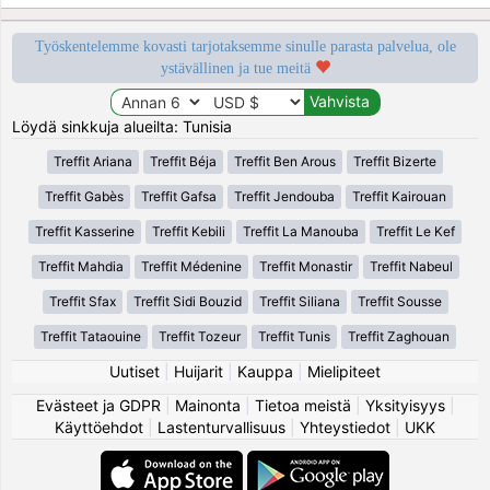
Työskentelemme kovasti tarjotaksemme sinulle parasta palvelua, ole
ystävällinen ja tue meitä
Löydä sinkkuja alueilta: Tunisia
Treffit Ariana
Treffit Béja
Treffit Ben Arous
Treffit Bizerte
Treffit Gabès
Treffit Gafsa
Treffit Jendouba
Treffit Kairouan
Treffit Kasserine
Treffit Kebili
Treffit La Manouba
Treffit Le Kef
Treffit Mahdia
Treffit Médenine
Treffit Monastir
Treffit Nabeul
Treffit Sfax
Treffit Sidi Bouzid
Treffit Siliana
Treffit Sousse
Treffit Tataouine
Treffit Tozeur
Treffit Tunis
Treffit Zaghouan
Uutiset
|
Huijarit
|
Kauppa
|
Mielipiteet
Evästeet ja GDPR
|
Mainonta
|
Tietoa meistä
|
Yksityisyys
|
Käyttöehdot
|
Lastenturvallisuus
|
Yhteystiedot
|
UKK