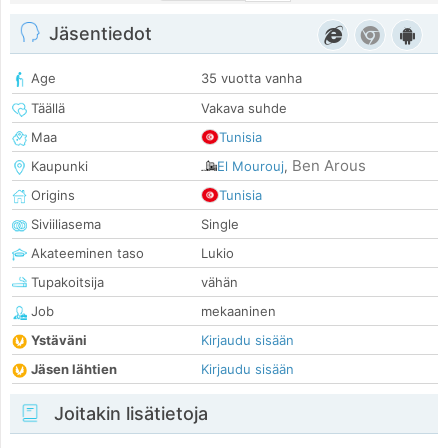
Jäsentiedot
Age
35 vuotta vanha
Täällä
Vakava suhde
Maa
Tunisia
Ben Arous
Kaupunki
El Mourouj
,
Origins
Tunisia
Siviiliasema
Single
Akateeminen taso
Lukio
Tupakoitsija
vähän
Job
mekaaninen
Ystäväni
Kirjaudu sisään
Jäsen lähtien
Kirjaudu sisään
Joitakin lisätietoja