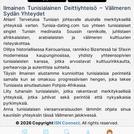
Ilmainen Tunisialainen Deittiyhteisö – Välimeren
Sydän Yhteydet
Ahlan! Tervetuloa Tunisian johtavalle alustalle merkitykselliä
yhteyksiä varten. Tunisia-dating.com tuo yhteen tunisialaiset
singlet Tunisin medinasta Soussin rannikolle, juhlistaen
afrikkalaisten, arabialaisten ja välimeren kulttuurien
risteyskohtaa.
Olitpa historiallisessa Kairouanissa, rannikko Bizertessä tai Sfaxin
moderneissa kaupunginosissa, yhdisty yhteensopivien
tunisialaisten kanssa, jotka arvostavat kulttuuririkkautta,
perhearvoja ja autenttisia suhteita.
Täysin ilmainen alustamme kunnioittaa tunisialaisia perinteitä
samalla kun se omaksuu progressiivisen hengen, joka tekee
Tunisiasta ainutlaatuisen Pohjois-Afrikassa.
Liity tuhansiin tunisialaisiin, jotka rakentavat merkityksellisiä
yhteyksiä, jotka juhlivat sekä perintöä että nykyaikaisia
pyrkimyksiä.
Anna tunisialaisen vieraanvaraisuuden lämmön ohjata sinua
kauniisiin yhteyksiin tässä Välimeren jalokivessä.
© 2026 Copyright
ISN Connect
.
All rights reserved.