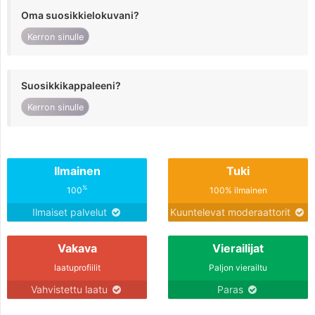
Oma suosikkielokuvani?
Kerron sinulle
Suosikkikappaleeni?
Kerron sinulle
Ilmainen
Tuki
%
100
100% ilmainen
Ilmaiset palvelut
Kuuntelevat moderaattorit
Vakava
Vierailijat
laatuprofiilit
Paljon vierailtu
Vahvistettu laatu
Paras