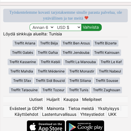
Työskentelemme kovasti tarjotaksemme sinulle parasta palvelua, ole
ystävällinen ja tue meitä
Löydä sinkkuja alueilta: Tunisia
Treffit Ariana
Treffit Béja
Treffit Ben Arous
Treffit Bizerte
Treffit Gabès
Treffit Gafsa
Treffit Jendouba
Treffit Kairouan
Treffit Kasserine
Treffit Kebili
Treffit La Manouba
Treffit Le Kef
Treffit Mahdia
Treffit Médenine
Treffit Monastir
Treffit Nabeul
Treffit Sfax
Treffit Sidi Bouzid
Treffit Siliana
Treffit Sousse
Treffit Tataouine
Treffit Tozeur
Treffit Tunis
Treffit Zaghouan
Uutiset
|
Huijarit
|
Kauppa
|
Mielipiteet
Evästeet ja GDPR
|
Mainonta
|
Tietoa meistä
|
Yksityisyys
|
Käyttöehdot
|
Lastenturvallisuus
|
Yhteystiedot
|
UKK