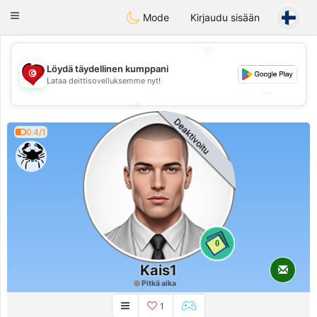
Tunisia Dating
Toggle
Mode
Kirjaudu sisään
navigation
💖
💖
Löydä täydellinen kumppani
Lataa deittisovelluksemme nyt!
💕
💕
Deaktivoitu
0.4/1
0
Kais1
Pitkä aika
1