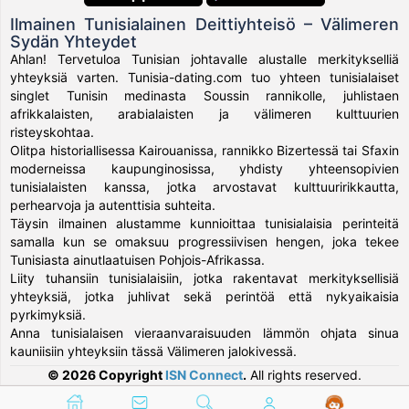
Ilmainen Tunisialainen Deittiyhteisö – Välimeren
Sydän Yhteydet
Ahlan! Tervetuloa Tunisian johtavalle alustalle merkitykselliä
yhteyksiä varten. Tunisia-dating.com tuo yhteen tunisialaiset
singlet Tunisin medinasta Soussin rannikolle, juhlistaen
afrikkalaisten, arabialaisten ja välimeren kulttuurien
risteyskohtaa.
Olitpa historiallisessa Kairouanissa, rannikko Bizertessä tai Sfaxin
moderneissa kaupunginosissa, yhdisty yhteensopivien
tunisialaisten kanssa, jotka arvostavat kulttuuririkkautta,
perhearvoja ja autenttisia suhteita.
Täysin ilmainen alustamme kunnioittaa tunisialaisia perinteitä
samalla kun se omaksuu progressiivisen hengen, joka tekee
Tunisiasta ainutlaatuisen Pohjois-Afrikassa.
Liity tuhansiin tunisialaisiin, jotka rakentavat merkityksellisiä
yhteyksiä, jotka juhlivat sekä perintöä että nykyaikaisia
pyrkimyksiä.
Anna tunisialaisen vieraanvaraisuuden lämmön ohjata sinua
kauniisiin yhteyksiin tässä Välimeren jalokivessä.
© 2026 Copyright
ISN Connect
.
All rights reserved.