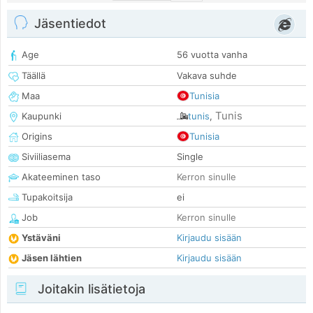
Jäsentiedot
Age
56 vuotta vanha
Täällä
Vakava suhde
Maa
Tunisia
Tunis
Kaupunki
tunis
,
Origins
Tunisia
Siviiliasema
Single
Akateeminen taso
Kerron sinulle
Tupakoitsija
ei
Job
Kerron sinulle
Ystäväni
Kirjaudu sisään
Jäsen lähtien
Kirjaudu sisään
Joitakin lisätietoja