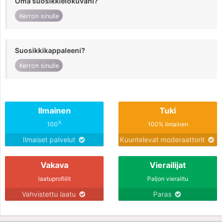
Oma suosikkielokuvani?
Kerron sinulle
Suosikkikappaleeni?
Kerron sinulle
Ilmainen
Tuki
%
100
100% ilmainen
Ilmaiset palvelut
Kuuntelevat moderaattorit
Vakava
Vierailijat
laatuprofiilit
Paljon vierailtu
Vahvistettu laatu
Paras