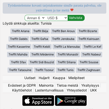
Työskentelemme kovasti tarjotaksemme sinulle parasta palvelua, ole
ystävällinen ja tue meitä
Löydä sinkkuja alueilta: Tunisia
Treffit Ariana
Treffit Béja
Treffit Ben Arous
Treffit Bizerte
Treffit Gabès
Treffit Gafsa
Treffit Jendouba
Treffit Kairouan
Treffit Kasserine
Treffit Kebili
Treffit La Manouba
Treffit Le Kef
Treffit Mahdia
Treffit Médenine
Treffit Monastir
Treffit Nabeul
Treffit Sfax
Treffit Sidi Bouzid
Treffit Siliana
Treffit Sousse
Treffit Tataouine
Treffit Tozeur
Treffit Tunis
Treffit Zaghouan
Uutiset
|
Huijarit
|
Kauppa
|
Mielipiteet
Evästeet ja GDPR
|
Mainonta
|
Tietoa meistä
|
Yksityisyys
|
Käyttöehdot
|
Lastenturvallisuus
|
Yhteystiedot
|
UKK