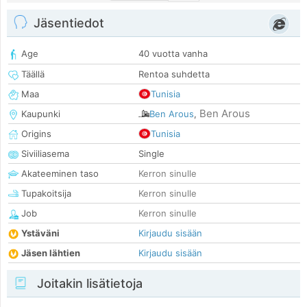
Jäsentiedot
Age
40 vuotta vanha
Täällä
Rentoa suhdetta
Maa
Tunisia
Ben Arous
Kaupunki
Ben Arous
,
Origins
Tunisia
Siviiliasema
Single
Akateeminen taso
Kerron sinulle
Tupakoitsija
Kerron sinulle
Job
Kerron sinulle
Ystäväni
Kirjaudu sisään
Jäsen lähtien
Kirjaudu sisään
Joitakin lisätietoja