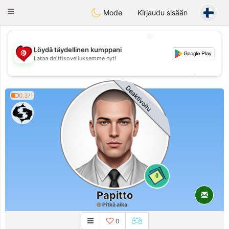
Tunisia Dating
Toggle
Mode
Kirjaudu sisään
navigation
💖
Löydä täydellinen kumppani
💖
Lataa deittisovelluksemme nyt!
💕
💕
Deaktivoitu
0.3/1
0
Papitto
Pitkä aika
0