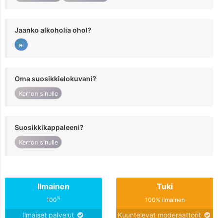
Jaanko alkoholia ohol?
ei
Oma suosikkielokuvani?
Kerron sinulle
Suosikkikappaleeni?
Kerron sinulle
Ilmainen
Tuki
%
100
100% ilmainen
Ilmaiset palvelut
Kuuntelevat moderaattorit