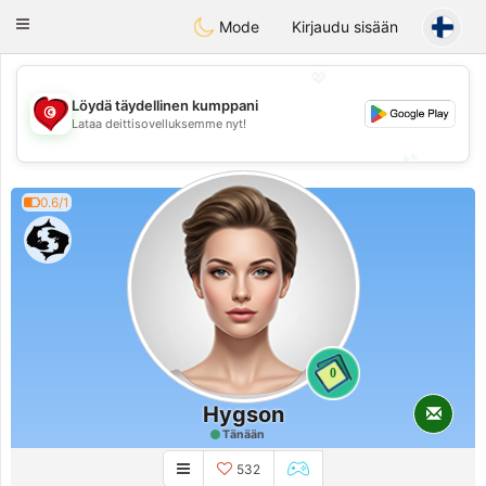
Tunisia Dating
Toggle
Mode
Kirjaudu sisään
navigation
💖
Löydä täydellinen kumppani
💖
Lataa deittisovelluksemme nyt!
💕
💕
0.6/1
0
Hygson
Tänään
532