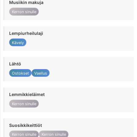
Musiikin makuja
Kerron sinulle
Lempiurheilulaji
Kävely
Lähtö
Ostokset
Vaellus
Lemmikkieläimet
Kerron sinulle
Suosikkikeittiöt
Kerron sinulle
Kerron sinulle