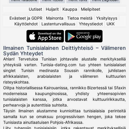
Uutiset
|
Huijarit
|
Kauppa
|
Mielipiteet
Evästeet ja GDPR
|
Mainonta
|
Tietoa meistä
|
Yksityisyys
|
Käyttöehdot
|
Lastenturvallisuus
|
Yhteystiedot
|
UKK
Ilmainen Tunisialainen Deittiyhteisö – Välimeren
Sydän Yhteydet
Ahlan! Tervetuloa Tunisian johtavalle alustalle merkitykselliä
yhteyksiä varten. Tunisia-dating.com tuo yhteen tunisialaiset
singlet Tunisin medinasta Soussin rannikolle, juhlistaen
afrikkalaisten, arabialaisten ja välimeren kulttuurien
risteyskohtaa.
Olitpa historiallisessa Kairouanissa, rannikko Bizertessä tai Sfaxin
moderneissa kaupunginosissa, yhdisty yhteensopivien
tunisialaisten kanssa, jotka arvostavat kulttuuririkkautta,
perhearvoja ja autenttisia suhteita.
Täysin ilmainen alustamme kunnioittaa tunisialaisia perinteitä
samalla kun se omaksuu progressiivisen hengen, joka tekee
Tunisiasta ainutlaatuisen Pohjois-Afrikassa.
Liity tuhansiin tunisialaisiin, jotka rakentavat merkityksellisiä