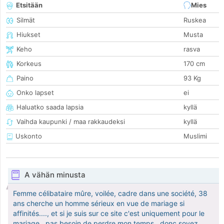
Etsitään
Mies
Silmät
Ruskea
Hiukset
Musta
Keho
rasva
Korkeus
170 cm
Paino
93 Kg
Onko lapset
ei
Haluatko saada lapsia
kyllä
Vaihda kaupunki / maa rakkaudeksi
kyllä
Uskonto
Muslimi
A vähän minusta
Femme célibataire mûre, voilée, cadre dans une société, 38
ans cherche un homme sérieux en vue de mariage si
affinités...., et si je suis sur ce site c'est uniquement pour le
mariage...pas besoin de perdre mon temps.. donc soyez