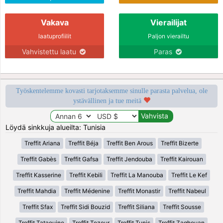
Vakava
Vierailijat
laatuprofiilit
Paljon vierailtu
Vahvistettu laatu
Paras
Työskentelemme kovasti tarjotaksemme sinulle parasta palvelua, ole
ystävällinen ja tue meitä
Löydä sinkkuja alueilta: Tunisia
Treffit Ariana
Treffit Béja
Treffit Ben Arous
Treffit Bizerte
Treffit Gabès
Treffit Gafsa
Treffit Jendouba
Treffit Kairouan
Treffit Kasserine
Treffit Kebili
Treffit La Manouba
Treffit Le Kef
Treffit Mahdia
Treffit Médenine
Treffit Monastir
Treffit Nabeul
Treffit Sfax
Treffit Sidi Bouzid
Treffit Siliana
Treffit Sousse
Treffit Tataouine
Treffit Tozeur
Treffit Tunis
Treffit Zaghouan