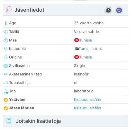
Jäsentiedot
Age
36 vuotta vanha
Täällä
Vakava suhde
Maa
Tunisia
Tunis
Kaupunki
Tunis
,
Origins
Tunisia
Siviiliasema
Single
Akateeminen taso
Insinööri
Tupakoitsija
ei
Job
laboratorio
Ystäväni
Kirjaudu sisään
Jäsen lähtien
Kirjaudu sisään
Joitakin lisätietoja