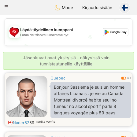
Tunisia Dating
Toggle
Mode
Kirjaudu sisään
navigation
💕
💕
Löydä täydellinen kumppani
Lataa deittisovelluksemme nyt!
💖
💖
Jäsenkuvat ovat yksityisiä - näkyvissä vain
tunnistautuneille käyttäjille
Quebec
0.5
Bonjour 3asslema je suis un homme
affaires Libanais . je vie au Canada
Montréal divorcé habite seul no
fumeur no alcool sportif parle 8
langues voyagée plus 89 pays
vuotta vanha
Nader62
59