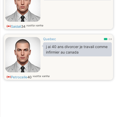
vuotta vanha
Saidali
34
Quebec
0.9
j ai 40 ans divorcer je travail comme
infirmier au canada
vuotta vanha
Petrocelle
40