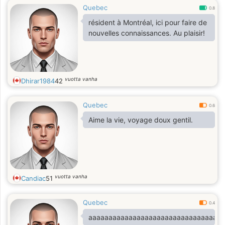
Quebec
0.8
résident à Montréal, ici pour faire de
nouvelles connaissances. Au plaisir!
vuotta vanha
Dhirar1984
42
Quebec
0.6
Aime la vie, voyage doux gentil.
vuotta vanha
Candiac
51
Quebec
0.4
aaaaaaaaaaaaaaaaaaaaaaaaaaaaaaaaaa