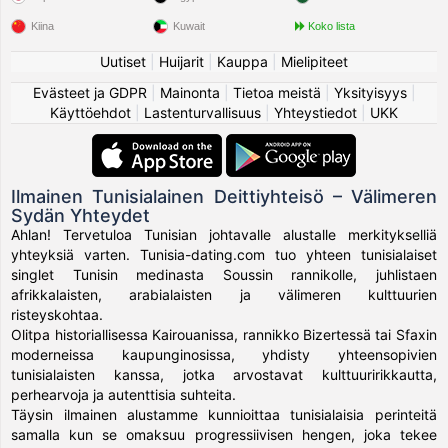
Kiina
Kuwait
Koko lista
Uutiset
|
Huijarit
|
Kauppa
|
Mielipiteet
Evästeet ja GDPR
|
Mainonta
|
Tietoa meistä
|
Yksityisyys
|
Käyttöehdot
|
Lastenturvallisuus
|
Yhteystiedot
|
UKK
Ilmainen Tunisialainen Deittiyhteisö – Välimeren
Sydän Yhteydet
Ahlan! Tervetuloa Tunisian johtavalle alustalle merkitykselliä
yhteyksiä varten. Tunisia-dating.com tuo yhteen tunisialaiset
singlet Tunisin medinasta Soussin rannikolle, juhlistaen
afrikkalaisten, arabialaisten ja välimeren kulttuurien
risteyskohtaa.
Olitpa historiallisessa Kairouanissa, rannikko Bizertessä tai Sfaxin
moderneissa kaupunginosissa, yhdisty yhteensopivien
tunisialaisten kanssa, jotka arvostavat kulttuuririkkautta,
perhearvoja ja autenttisia suhteita.
Täysin ilmainen alustamme kunnioittaa tunisialaisia perinteitä
samalla kun se omaksuu progressiivisen hengen, joka tekee