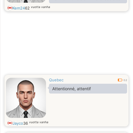
très important
vuotta vanha
Kem24
62
Quebec
0.2
Attentionné, attentif
vuotta vanha
Jayco
36