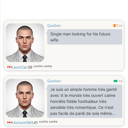
Quebec
0.6
Single man looking for his future
wife.
vuotta vanha
LeonCan
39
Quebec
0.9
Je suis un simple homme très gentil
avec tt le monde très ouvert calme
honnête fidèle footballeur très
sensible très romantique. Ce n'est
pas facile de parlé de sois même
mais je dirais en quelques lignes que
vuotta vanha
Hichem1985
41
je suis un personne sérieux sincère