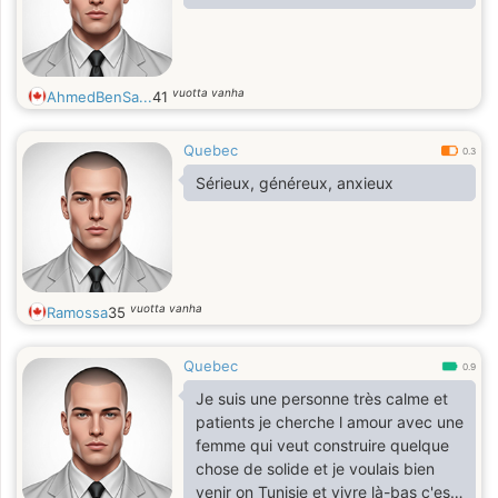
vuotta vanha
AhmedBenSa...
41
Quebec
0.3
Sérieux, généreux, anxieux
vuotta vanha
Ramossa
35
Quebec
0.9
Je suis une personne très calme et
patients je cherche l amour avec une
femme qui veut construire quelque
chose de solide et je voulais bien
venir on Tunisie et vivre là-bas c'est