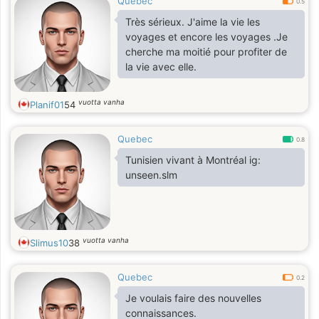
Quebec
0.5
Très sérieux. J'aime la vie les
voyages et encore les voyages .Je
cherche ma moitié pour profiter de
la vie avec elle.
vuotta vanha
Planif01
54
Quebec
0.8
Tunisien vivant à Montréal ig:
unseen.slm
vuotta vanha
Slimus10
38
Quebec
0.2
Je voulais faire des nouvelles
connaissances.