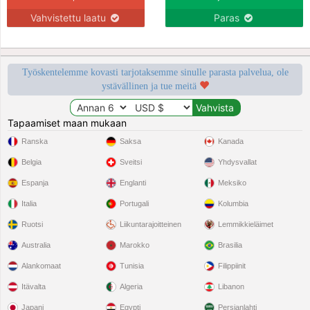
Vahvistettu laatu
Paras
Työskentelemme kovasti tarjotaksemme sinulle parasta palvelua, ole
ystävällinen ja tue meitä
Tapaamiset maan mukaan
Ranska
Saksa
Kanada
Belgia
Sveitsi
Yhdysvallat
Espanja
Englanti
Meksiko
Italia
Portugali
Kolumbia
Ruotsi
Liikuntarajoitteinen
Lemmikkieläimet
Australia
Marokko
Brasilia
Alankomaat
Tunisia
Filippiinit
Itävalta
Algeria
Libanon
Japani
Egypti
Persianlahti