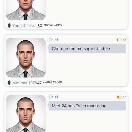
vuotta vanha
Youcefamar...
60
Chlef
0.2
Cherche femme sage et fidèle
vuotta vanha
Moumou1978
47
Chlef
0.6
Med 24 ans Ts en marketing