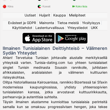
Kiina
Kuwait
Koko lista
Uutiset
|
Huijarit
|
Kauppa
|
Mielipiteet
Evästeet ja GDPR
|
Mainonta
|
Tietoa meistä
|
Yksityisyys
|
Käyttöehdot
|
Lastenturvallisuus
|
Yhteystiedot
|
UKK
Ilmainen Tunisialainen Deittiyhteisö – Välimeren
Sydän Yhteydet
Ahlan! Tervetuloa Tunisian johtavalle alustalle merkitykselliä
yhteyksiä varten. Tunisia-dating.com tuo yhteen tunisialaiset
singlet Tunisin medinasta Soussin rannikolle, juhlistaen
afrikkalaisten, arabialaisten ja välimeren kulttuurien
risteyskohtaa.
Olitpa historiallisessa Kairouanissa, rannikko Bizertessä tai Sfaxin
moderneissa kaupunginosissa, yhdisty yhteensopivien
tunisialaisten kanssa, jotka arvostavat kulttuuririkkautta,
perhearvoja ja autenttisia suhteita.
Täysin ilmainen alustamme kunnioittaa tunisialaisia perinteitä
samalla kun se omaksuu progressiivisen hengen, joka tekee