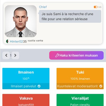
Chlef
0.5
Je suis Sami à la recherche d'une
fille pour une relation sérieuse
vuotta vanha
Hinter02
35
1
Haku kriteerien mukaan
Ilmainen
Tuki
%
100
100% ilmainen
Ilmaiset palvelut
Kuuntelevat moderaattorit
Vakava
Vierailijat
laatuprofiilit
Paljon vierailtu