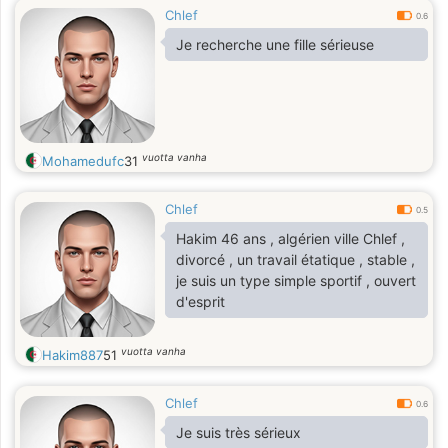
Chlef
0.6
Je recherche une fille sérieuse
vuotta vanha
Mohamedufc
31
Chlef
0.5
Hakim 46 ans , algérien ville Chlef ,
divorcé , un travail étatique , stable ,
je suis un type simple sportif , ouvert
d'esprit
vuotta vanha
Hakim887
51
Chlef
0.6
Je suis très sérieux