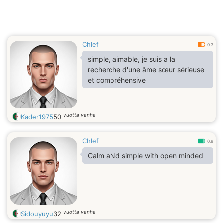
Chlef
0.3
simple, aimable, je suis a la
recherche d'une âme sœur sérieuse
et compréhensive
vuotta vanha
Kader1975
50
Chlef
0.8
Calm aNd simple with open minded
vuotta vanha
Sidouyuyu
32