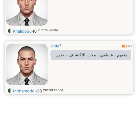
vuotta vanha
Khalidouu
40
Chlef
0.5
متفهم ، عاطفي ، محب للإكتشاف ، حنون
vuotta vanha
Mohamedou
38