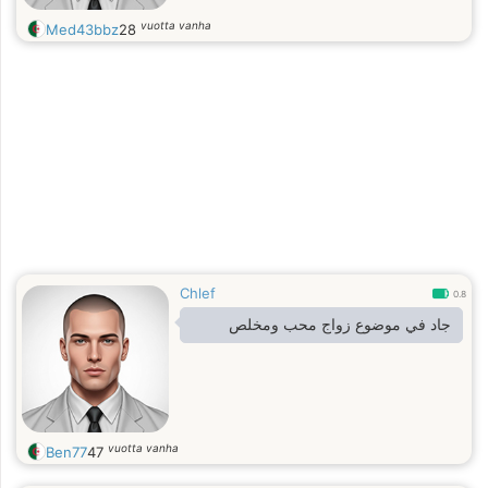
vuotta vanha
Med43bbz
28
Chlef
0.8
جاد في موضوع زواج محب ومخلص
vuotta vanha
Ben77
47