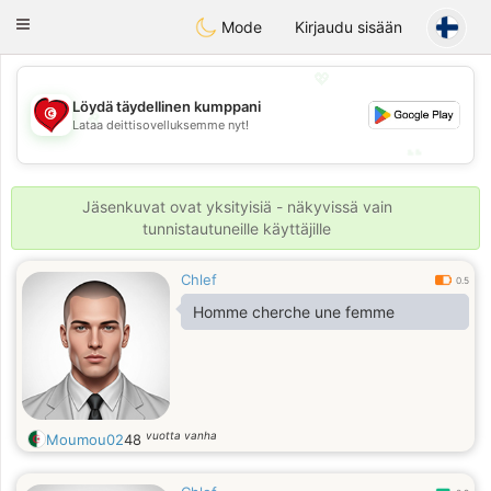
Tunisia Dating
Toggle
Mode
Kirjaudu sisään
navigation
💖
Löydä täydellinen kumppani
💖
Lataa deittisovelluksemme nyt!
💕
💕
Jäsenkuvat ovat yksityisiä - näkyvissä vain
tunnistautuneille käyttäjille
Chlef
0.5
Homme cherche une femme
vuotta vanha
Moumou02
48