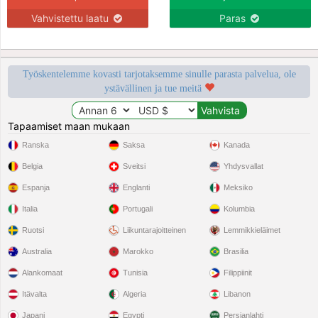
Vahvistettu laatu
Paras
Työskentelemme kovasti tarjotaksemme sinulle parasta palvelua, ole
ystävällinen ja tue meitä
Tapaamiset maan mukaan
Ranska
Saksa
Kanada
Belgia
Sveitsi
Yhdysvallat
Espanja
Englanti
Meksiko
Italia
Portugali
Kolumbia
Ruotsi
Liikuntarajoitteinen
Lemmikkieläimet
Australia
Marokko
Brasilia
Alankomaat
Tunisia
Filippiinit
Itävalta
Algeria
Libanon
Japani
Egypti
Persianlahti