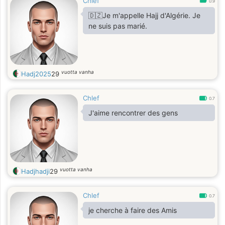
Chlef
0.9
🇩🇿Je m'appelle Hajj d'Algérie. Je
ne suis pas marié.
vuotta vanha
Hadj2025
29
Chlef
0.7
J'aime rencontrer des gens
vuotta vanha
Hadjhadji
29
Chlef
0.7
je cherche à faire des Amis