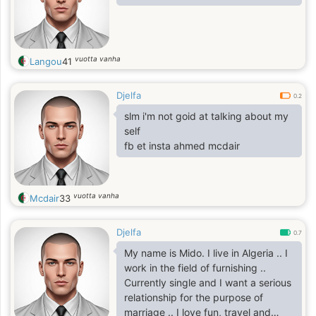
vuotta vanha
Langou
41
Djelfa
0.2
slm i'm not goid at talking about my
self
fb et insta ahmed mcdair
vuotta vanha
Mcdair
33
Djelfa
0.7
My name is Mido. I live in Algeria .. I
work in the field of furnishing ..
Currently single and I want a serious
relationship for the purpose of
marriage .. I love fun, travel and