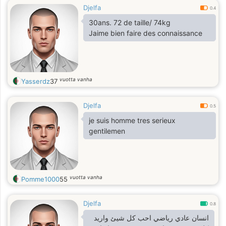
Djelfa
0.4
30ans. 72 de taille/ 74kg
Jaime bien faire des connaissance
vuotta vanha
Yasserdz
37
Djelfa
0.5
je suis homme tres serieux
gentilemen
vuotta vanha
Pomme1000
55
Djelfa
0.8
انسان عادي رياضي احب كل شيئ واريد