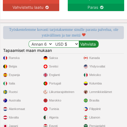
Vahvistettu laatu
Paras
Työskentelemme kovasti tarjotaksemme sinulle parasta palvelua, ole
ystävällinen ja tue meitä
Tapaamiset maan mukaan
Ranska
Saksa
Kanada
Belgia
Sveitsi
Yhdysvallat
Espanja
Englanti
Meksiko
Italia
Portugali
Kolumbia
Ruotsi
Liikuntarajoitteinen
Lemmikkieläimet
Australia
Marokko
Brasilia
Alankomaat
Tunisia
Filippiinit
Itävalta
Algeria
Libanon
Japani
Egypti
Persianlahti