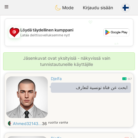
Tunisia Dating
Toggle
Mode
Kirjaudu sisään
navigation
💖
Löydä täydellinen kumppani
💖
Lataa deittisovelluksemme nyt!
💕
💕
Jäsenkuvat ovat yksityisiä - näkyvissä vain
tunnistautuneille käyttäjille
Djelfa
0.7
ابحث عن فتاة تونسية لتعارف
vuotta vanha
Ahmed32143...
36