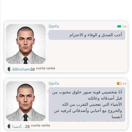
Djelfa
0.9
أحب الصدق و الوفاء و الاحترام
vuotta vanha
88hicham
38
Djelfa
0.5
أنا شخصيتي قوية صبور خلوق محبوب من
قبل أصدقائه وعائلته
الأشياء التي تعجبني التقرب من الله
والخروج مع أحبابي وأصدقائي لترفيه عن
أنفسنا
الاشياء التي لا تعجبني الظلم و التحدث
vuotta vanha
أحمدا...
28
في الآخرين والاستهزاء بهم