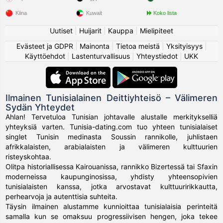
Kiina
Kuwait
Koko lista
Uutiset
|
Huijarit
|
Kauppa
|
Mielipiteet
Evästeet ja GDPR
|
Mainonta
|
Tietoa meistä
|
Yksityisyys
|
Käyttöehdot
|
Lastenturvallisuus
|
Yhteystiedot
|
UKK
Ilmainen Tunisialainen Deittiyhteisö – Välimeren
Sydän Yhteydet
Ahlan! Tervetuloa Tunisian johtavalle alustalle merkitykselliä
yhteyksiä varten. Tunisia-dating.com tuo yhteen tunisialaiset
singlet Tunisin medinasta Soussin rannikolle, juhlistaen
afrikkalaisten, arabialaisten ja välimeren kulttuurien
risteyskohtaa.
Olitpa historiallisessa Kairouanissa, rannikko Bizertessä tai Sfaxin
moderneissa kaupunginosissa, yhdisty yhteensopivien
tunisialaisten kanssa, jotka arvostavat kulttuuririkkautta,
perhearvoja ja autenttisia suhteita.
Täysin ilmainen alustamme kunnioittaa tunisialaisia perinteitä
samalla kun se omaksuu progressiivisen hengen, joka tekee