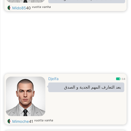
romance. I also play sports, do not
vuotta vanha
Mido85
40
smoke, and do not drink alcohol ..
Social, I do not like isolation ..
Djelfa
0.8
بعد التعارف المهم الجدية و الصدق
vuotta vanha
Mimoche
41