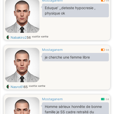
Mostaganem
0.6
Eduque’ ,,deteste hypocresie ,
physique ok
vuotta vanha
Nabakiro2
56
Mostaganem
0.6
je cherche une femme libre
vuotta vanha
Nasro61
65
Mostaganem
0.8
Homme sérieux honnête de bonne
famille je SS cadre retraité du