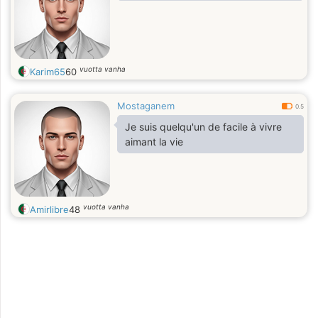
vuotta vanha
Karim65
60
Mostaganem
0.5
Je suis quelqu'un de facile à vivre
aimant la vie
vuotta vanha
Amirlibre
48