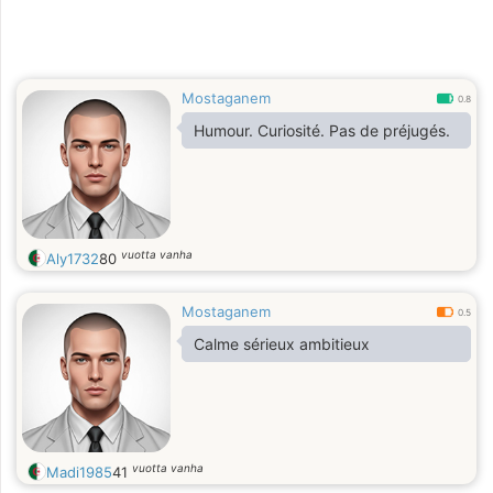
Mostaganem
0.8
Humour. Curiosité. Pas de préjugés.
vuotta vanha
Aly1732
80
Mostaganem
0.5
Calme sérieux ambitieux
vuotta vanha
Madi1985
41