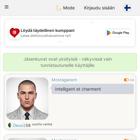
Tunisia Dating
Toggle
Mode
Kirjaudu sisään
navigation
💖
Löydä täydellinen kumppani
💕
Lataa deittisovelluksemme nyt!
💕
💖
Jäsenkuvat ovat yksityisiä - näkyvissä vain
tunnistautuneille käyttäjille
Mostaganem
0.6
Intelligent et charment
vuotta vanha
Deux2
58