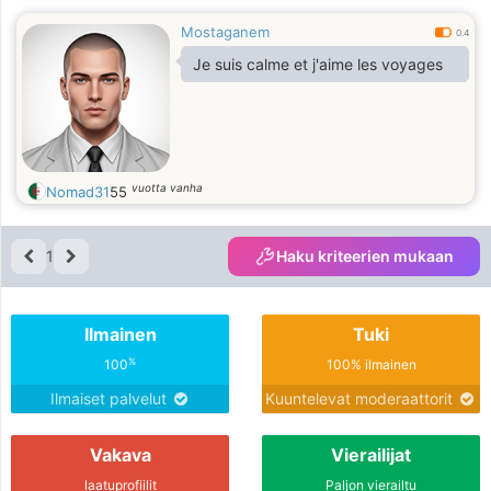
Mostaganem
0.4
Je suis calme et j'aime les voyages
vuotta vanha
Nomad31
55
1
Haku kriteerien mukaan
Ilmainen
Tuki
%
100
100% ilmainen
Ilmaiset palvelut
Kuuntelevat moderaattorit
Vakava
Vierailijat
laatuprofiilit
Paljon vierailtu