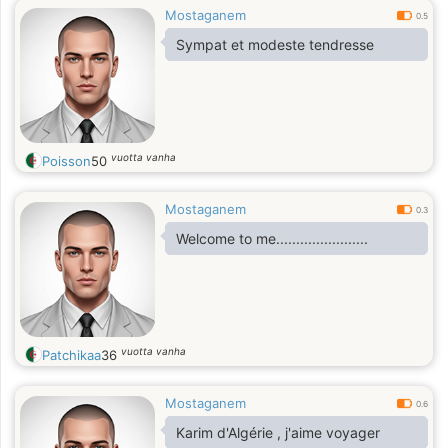
Mostaganem
0.5
Sympat et modeste tendresse
vuotta vanha
Poisson
50
Mostaganem
0.3
Welcome to me.......................
vuotta vanha
Patchikaa
36
Mostaganem
0.6
Karim d'Algérie , j'aime voyager