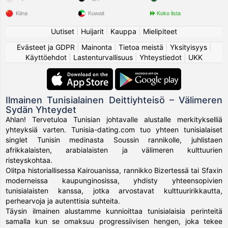
Kiina
Kuwait
Koko lista
Uutiset
|
Huijarit
|
Kauppa
|
Mielipiteet
Evästeet ja GDPR
|
Mainonta
|
Tietoa meistä
|
Yksityisyys
|
Käyttöehdot
|
Lastenturvallisuus
|
Yhteystiedot
|
UKK
Ilmainen Tunisialainen Deittiyhteisö – Välimeren
Sydän Yhteydet
Ahlan! Tervetuloa Tunisian johtavalle alustalle merkitykselliä
yhteyksiä varten. Tunisia-dating.com tuo yhteen tunisialaiset
singlet Tunisin medinasta Soussin rannikolle, juhlistaen
afrikkalaisten, arabialaisten ja välimeren kulttuurien
risteyskohtaa.
Olitpa historiallisessa Kairouanissa, rannikko Bizertessä tai Sfaxin
moderneissa kaupunginosissa, yhdisty yhteensopivien
tunisialaisten kanssa, jotka arvostavat kulttuuririkkautta,
perhearvoja ja autenttisia suhteita.
Täysin ilmainen alustamme kunnioittaa tunisialaisia perinteitä
samalla kun se omaksuu progressiivisen hengen, joka tekee