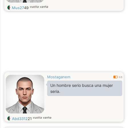
vuotta vanha
Mus27
49
Mostaganem
0.5
Un hombre serio busca una mujer
seria.
vuotta vanha
Abd3312
21