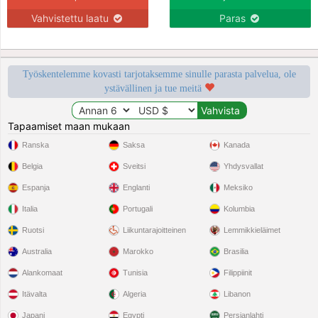
Vahvistettu laatu
Paras
Työskentelemme kovasti tarjotaksemme sinulle parasta palvelua, ole
ystävällinen ja tue meitä
Tapaamiset maan mukaan
Ranska
Saksa
Kanada
Belgia
Sveitsi
Yhdysvallat
Espanja
Englanti
Meksiko
Italia
Portugali
Kolumbia
Ruotsi
Liikuntarajoitteinen
Lemmikkieläimet
Australia
Marokko
Brasilia
Alankomaat
Tunisia
Filippiinit
Itävalta
Algeria
Libanon
Japani
Egypti
Persianlahti