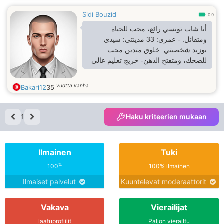
Sidi Bouzid
0.9
أنا شاب تونسي رائع، محب للحياة
ومتفائل. - عمري: 33 مدينتي: سيدي
بوزيد شخصيتي: خلوق متدين محب
للضحك، ومتفتح الذهن- خريج تعليم عالي
vuotta vanha
Bakari12
35
1
Haku kriteerien mukaan
Ilmainen
Tuki
%
100
100% ilmainen
Ilmaiset palvelut
Kuuntelevat moderaattorit
Vakava
Vierailijat
laatuprofiilit
Paljon vierailtu