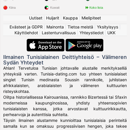
Kiina
Kuwait
Koko lista
Uutiset
|
Huijarit
|
Kauppa
|
Mielipiteet
Evästeet ja GDPR
|
Mainonta
|
Tietoa meistä
|
Yksityisyys
|
Käyttöehdot
|
Lastenturvallisuus
|
Yhteystiedot
|
UKK
Ilmainen Tunisialainen Deittiyhteisö – Välimeren
Sydän Yhteydet
Ahlan! Tervetuloa Tunisian johtavalle alustalle merkitykselliä
yhteyksiä varten. Tunisia-dating.com tuo yhteen tunisialaiset
singlet Tunisin medinasta Soussin rannikolle, juhlistaen
afrikkalaisten, arabialaisten ja välimeren kulttuurien
risteyskohtaa.
Olitpa historiallisessa Kairouanissa, rannikko Bizertessä tai Sfaxin
moderneissa kaupunginosissa, yhdisty yhteensopivien
tunisialaisten kanssa, jotka arvostavat kulttuuririkkautta,
perhearvoja ja autenttisia suhteita.
Täysin ilmainen alustamme kunnioittaa tunisialaisia perinteitä
samalla kun se omaksuu progressiivisen hengen, joka tekee