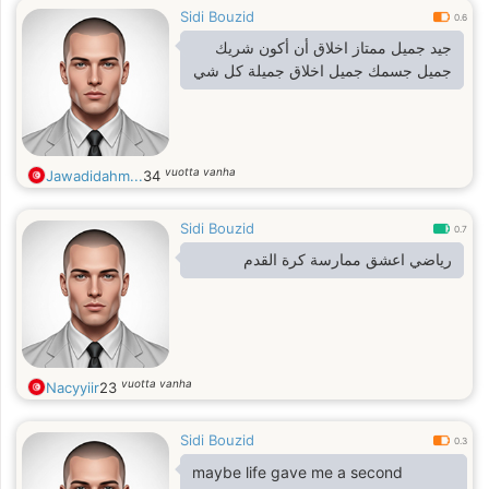
Sidi Bouzid
0.6
جيد جميل ممتاز اخلاق أن أكون شريك
جميل جسمك جميل اخلاق جميلة كل شي
vuotta vanha
Jawadidahm...
34
Sidi Bouzid
0.7
رياضي اعشق ممارسة كرة القدم
vuotta vanha
Nacyyiir
23
Sidi Bouzid
0.3
maybe life gave me a second