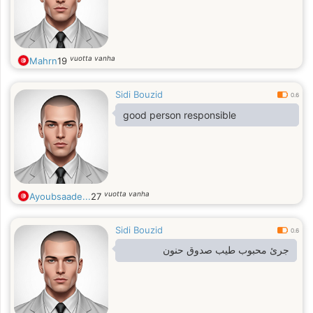
vuotta vanha
Mahrn
19
Sidi Bouzid
0.6
good person responsible
vuotta vanha
Ayoubsaade...
27
Sidi Bouzid
0.6
جرئ محبوب طيب صدوق حنون