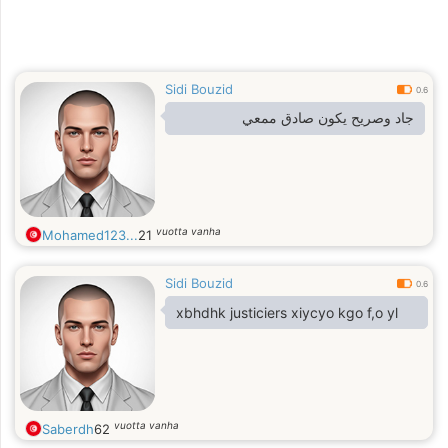
Sidi Bouzid
0.6
جاد وصريح يكون صادق ممعي
vuotta vanha
Mohamed123...
21
Sidi Bouzid
0.6
xbhdhk justiciers xiycyo kgo f,o yl
vuotta vanha
Saberdh
62