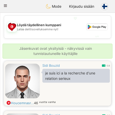
Tunisia Dating
Toggle
Mode
Kirjaudu sisään
navigation
💖
Löydä täydellinen kumppani
💖
Lataa deittisovelluksemme nyt!
💕
💕
Jäsenkuvat ovat yksityisiä - näkyvissä vain
tunnistautuneille käyttäjille
Sidi Bouzid
0.8
je suis ici a la recherche d'une
relation serieux
vuotta vanha
Houcemnasr...
46