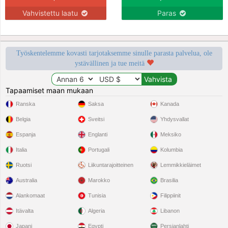
Vahvistettu laatu
Paras
Työskentelemme kovasti tarjotaksemme sinulle parasta palvelua, ole
ystävällinen ja tue meitä
Tapaamiset maan mukaan
Ranska
Saksa
Kanada
Belgia
Sveitsi
Yhdysvallat
Espanja
Englanti
Meksiko
Italia
Portugali
Kolumbia
Ruotsi
Liikuntarajoitteinen
Lemmikkieläimet
Australia
Marokko
Brasilia
Alankomaat
Tunisia
Filippiinit
Itävalta
Algeria
Libanon
Japani
Egypti
Persianlahti