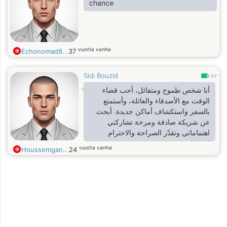
chance
vuotta vanha
Echonomad8...
37
Sidi Bouzid
0.7
أنا شخص طموح ومتفائل، أحب قضاء
الوقت مع الأصدقاء والعائلة، وأستمتع
بالسفر واستكشاف أماكن جديدة. أبحث
عن شريكة صادقة ومرحة تشاركني
اهتماماتي وتقدّر الصراحة والاحترام
المتبادل."
vuotta vanha
Houssemgan...
24