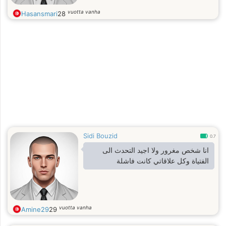
vuotta vanha
Hasansmari
28
Sidi Bouzid
0.7
انا شخص مغرور ولا اجيد التحدث الى
الفتياة وكل علاقاتي كانت فاشلة
vuotta vanha
Amine29
29