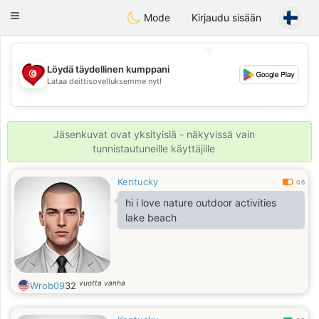
Tunisia Dating
Toggle
Mode
Kirjaudu sisään
navigation
💖
Löydä täydellinen kumppani
Lataa deittisovelluksemme nyt!
💖
💕
💕
Jäsenkuvat ovat yksityisiä - näkyvissä vain
tunnistautuneille käyttäjille
Kentucky
0.6
hi i love nature outdoor activities
lake beach
vuotta vanha
Wrob09
32