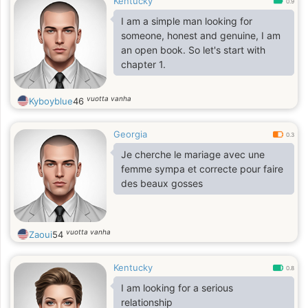
Kentucky
0.9
I am a simple man looking for
someone, honest and genuine, I am
an open book. So let's start with
chapter 1.
vuotta vanha
Kyboyblue
46
Georgia
0.3
Je cherche le mariage avec une
femme sympa et correcte pour faire
des beaux gosses
vuotta vanha
Zaoui
54
Kentucky
0.8
I am looking for a serious
relationship