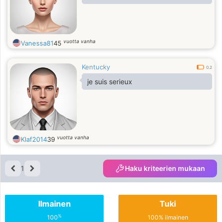
vuotta vanha
Vanessa81
45
Kentucky
0.2
je suis serieux
vuotta vanha
Klaf2014
39
1
Haku kriteerien mukaan
Ilmainen
Tuki
%
100
100% ilmainen