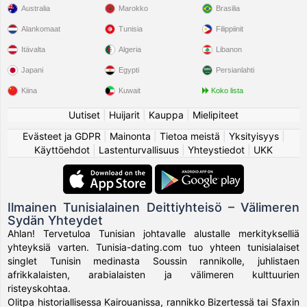
Australia
Marokko
Brasilia
Alankomaat
Tunisia
Filippiinit
Itävalta
Algeria
Libanon
Japani
Egypti
Persianlahti
Kiina
Kuwait
Koko lista
Uutiset
|
Huijarit
|
Kauppa
|
Mielipiteet
Evästeet ja GDPR
|
Mainonta
|
Tietoa meistä
|
Yksityisyys
|
Käyttöehdot
|
Lastenturvallisuus
|
Yhteystiedot
|
UKK
Ilmainen Tunisialainen Deittiyhteisö – Välimeren
Sydän Yhteydet
Ahlan! Tervetuloa Tunisian johtavalle alustalle merkitykselliä
yhteyksiä varten. Tunisia-dating.com tuo yhteen tunisialaiset
singlet Tunisin medinasta Soussin rannikolle, juhlistaen
afrikkalaisten, arabialaisten ja välimeren kulttuurien
risteyskohtaa.
Olitpa historiallisessa Kairouanissa, rannikko Bizertessä tai Sfaxin