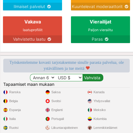
Ilmaiset palvelut
Kuuntelevat moderaattorit
Vakava
Vierailijat
laatuprofiilit
Paljon vierailtu
Vahvistettu laatu
Paras
Työskentelemme kovasti tarjotaksemme sinulle parasta palvelua, ole
ystävällinen ja tue meitä
Tapaamiset maan mukaan
Ranska
Saksa
Kanada
Belgia
Sveitsi
Yhdysvallat
Espanja
Englanti
Meksiko
Italia
Portugali
Kolumbia
Ruotsi
Liikuntarajoitteinen
Lemmikkieläimet