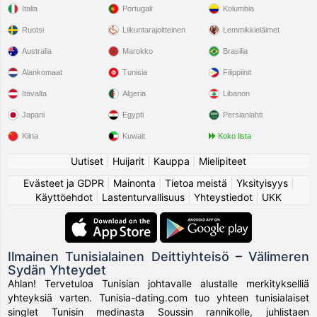
Italia
Portugali
Kolumbia
Ruotsi
Liikuntarajoitteinen
Lemmikkieläimet
Australia
Marokko
Brasilia
Alankomaat
Tunisia
Filippiinit
Itävalta
Algeria
Libanon
Japani
Egypti
Persianlahti
Kiina
Kuwait
Koko lista
Uutiset
|
Huijarit
|
Kauppa
|
Mielipiteet
Evästeet ja GDPR
|
Mainonta
|
Tietoa meistä
|
Yksityisyys
|
Käyttöehdot
|
Lastenturvallisuus
|
Yhteystiedot
|
UKK
Ilmainen Tunisialainen Deittiyhteisö – Välimeren
Sydän Yhteydet
Ahlan! Tervetuloa Tunisian johtavalle alustalle merkitykselliä
yhteyksiä varten. Tunisia-dating.com tuo yhteen tunisialaiset
singlet Tunisin medinasta Soussin rannikolle, juhlistaen