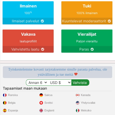
Ilmainen
Tuki
%
100
100% ilmainen
Ilmaiset palvelut
Kuuntelevat moderaattorit
Vakava
Vierailijat
laatuprofiilit
Paljon vierailtu
Vahvistettu laatu
Paras
Työskentelemme kovasti tarjotaksemme sinulle parasta palvelua, ole
ystävällinen ja tue meitä
Tapaamiset maan mukaan
Ranska
Saksa
Kanada
Belgia
Sveitsi
Yhdysvallat
Espanja
Englanti
Meksiko