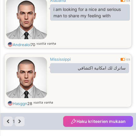
Alabama
0.4
i am looking for a nice and serious
man to share my feeling with
vuotta vanha
Andrealol
70
Mississippi
0.5
ساترك لك امكانية اكتشافي
vuotta vanha
Hasggn
28
1
Haku kriteerien mukaan