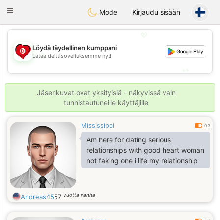
Tunisia Dating
Toggle
Mode
Kirjaudu sisään
navigation
💖
Löydä täydellinen kumppani
💖
Lataa deittisovelluksemme nyt!
💕
💕
Jäsenkuvat ovat yksityisiä - näkyvissä vain
tunnistautuneille käyttäjille
Mississippi
0.3
Am here for dating serious
relationships with good heart woman
not faking one i life my relationship
vuotta vanha
Andreas45
57