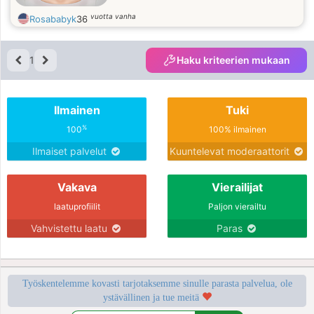
vuotta vanha
Rosababyk
36
1
Haku kriteerien mukaan
Ilmainen
Tuki
%
100
100% ilmainen
Ilmaiset palvelut
Kuuntelevat moderaattorit
Vakava
Vierailijat
laatuprofiilit
Paljon vierailtu
Vahvistettu laatu
Paras
Työskentelemme kovasti tarjotaksemme sinulle parasta palvelua, ole
ystävällinen ja tue meitä