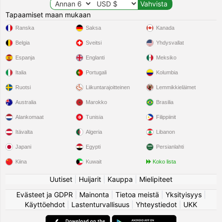
Tapaamiset maan mukaan
Ranska
Saksa
Kanada
Belgia
Sveitsi
Yhdysvallat
Espanja
Englanti
Meksiko
Italia
Portugali
Kolumbia
Ruotsi
Liikuntarajoitteinen
Lemmikkieläimet
Australia
Marokko
Brasilia
Alankomaat
Tunisia
Filippiinit
Itävalta
Algeria
Libanon
Japani
Egypti
Persianlahti
Kiina
Kuwait
Koko lista
Uutiset
|
Huijarit
|
Kauppa
|
Mielipiteet
Evästeet ja GDPR
|
Mainonta
|
Tietoa meistä
|
Yksityisyys
|
Käyttöehdot
|
Lastenturvallisuus
|
Yhteystiedot
|
UKK