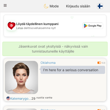
Tunisia Dating
Toggle
Mode
Kirjaudu sisään
navigation
💖
Löydä täydellinen kumppani
Lataa deittisovelluksemme nyt!
💖
💕
💕
Jäsenkuvat ovat yksityisiä - näkyvissä vain
tunnistautuneille käyttäjille
Oklahoma
0.3
I’m here for a serious conversation
vuotta vanha
Katemarygo...
29