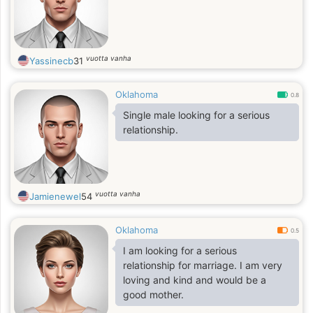
vuotta vanha
Yassinecb
31
Oklahoma
0.8
Single male looking for a serious
relationship.
vuotta vanha
Jamienewel
54
Oklahoma
0.5
I am looking for a serious
relationship for marriage. I am very
loving and kind and would be a
good mother.