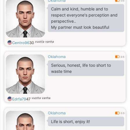
Oklahoma
0.5
Calm and kind, humble and to
respect everyone's perception and
perspective..
My partner must look beautiful
vuotta vanha
Centro96
30
Oklahoma
0.5
Serious, honest, life too short to
waste time
vuotta vanha
Edrfa79
47
Oklahoma
0.3
Life is short, enjoy it!