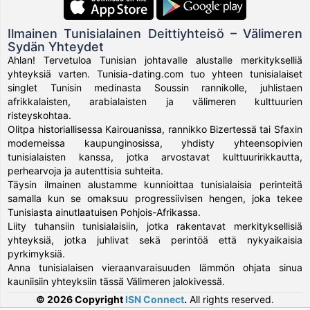
Ilmainen Tunisialainen Deittiyhteisö – Välimeren
Sydän Yhteydet
Ahlan! Tervetuloa Tunisian johtavalle alustalle merkitykselliä
yhteyksiä varten. Tunisia-dating.com tuo yhteen tunisialaiset
singlet Tunisin medinasta Soussin rannikolle, juhlistaen
afrikkalaisten, arabialaisten ja välimeren kulttuurien
risteyskohtaa.
Olitpa historiallisessa Kairouanissa, rannikko Bizertessä tai Sfaxin
moderneissa kaupunginosissa, yhdisty yhteensopivien
tunisialaisten kanssa, jotka arvostavat kulttuuririkkautta,
perhearvoja ja autenttisia suhteita.
Täysin ilmainen alustamme kunnioittaa tunisialaisia perinteitä
samalla kun se omaksuu progressiivisen hengen, joka tekee
Tunisiasta ainutlaatuisen Pohjois-Afrikassa.
Liity tuhansiin tunisialaisiin, jotka rakentavat merkityksellisiä
yhteyksiä, jotka juhlivat sekä perintöä että nykyaikaisia
pyrkimyksiä.
Anna tunisialaisen vieraanvaraisuuden lämmön ohjata sinua
kauniisiin yhteyksiin tässä Välimeren jalokivessä.
© 2026 Copyright
ISN Connect
.
All rights reserved.