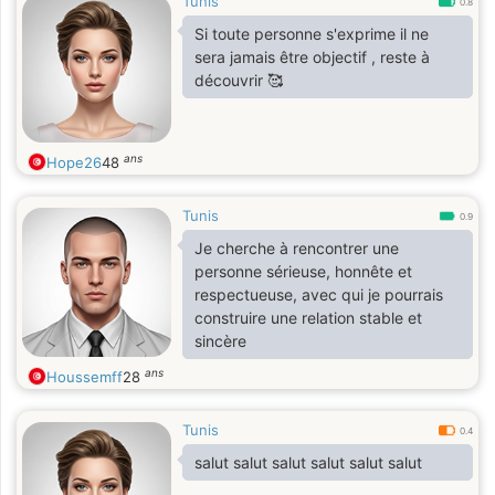
Tunis
0.8
Si toute personne s'exprime il ne
sera jamais être objectif , reste à
découvrir 🥰
ans
Hope26
48
Tunis
0.9
Je cherche à rencontrer une
personne sérieuse, honnête et
respectueuse, avec qui je pourrais
construire une relation stable et
sincère
ans
Houssemff
28
Tunis
0.4
salut salut salut salut salut salut