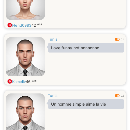
ans
Hend0983
42
Tunis
0.4
Love funny hot nnnnnnnn
ans
Kamellv
46
Tunis
0.5
Un homme simple aime la vie