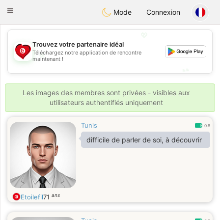
Tunisia Dating
Toggle
Mode
Connexion
navigation
💖
Trouvez votre partenaire idéal
💖
Téléchargez notre application de rencontre
maintenant !
💕
💕
Les images des membres sont privées - visibles aux
utilisateurs authentifiés uniquement
Tunis
0.8
difficile de parler de soi, à découvrir
ans
Etoilefil
71