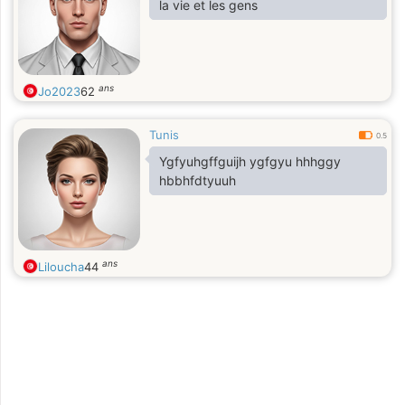
la vie et les gens
ans
Jo2023
62
Tunis
0.5
Ygfyuhgffguijh ygfgyu hhhggy
hbbhfdtyuuh
ans
Liloucha
44