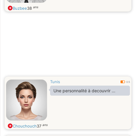
ans
Buzbee
38
Tunis
0.5
Une personnalité à decouvrir ...
ans
Chouchouch
37