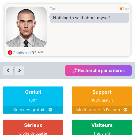
Tunis
0.6
Nothing to said about myself
ans
Chaibaladi
32
1
Recherche par critères
Gratuit
Support
%
100
100% gratuit
Services gratuits
Modérateurs à l'écoute
Sérieux
Visiteurs
profils de qualité
Très visité