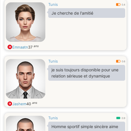
Tunis
0.4
Je cherche de l'amitié
ans
Emnaatn
37
Tunis
0.6
je suis toujours disponible pour une
relation sérieuse et dynamique
ans
Jashem
40
Tunis
0.9
Homme sportif simple sincère aime