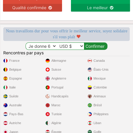
Qualité confirmée
Le meilleur
Nous travaillons dur pour vous offrir le meilleur service, soyez solidaire
s'il vous plaît
Rencontres par pays
France
Allemagne
Canada
Belgique
Suisse
États-Unis
Espagne
Angleterre
Mexique
Italie
Portugal
Colombie
Suède
Handicapés
Animaux
Australie
Maroc
Brésil
Pays-Bas
Tunisie
Philippines
Autriche
Algérie
Liban
Japon
Égypte
Golfe