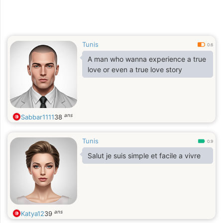
Tunis
0.6
A man who wanna experience a true
love or even a true love story
ans
Sabbar1111
38
Tunis
0.9
Salut je suis simple et facile a vivre
ans
Katya12
39