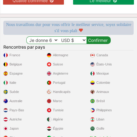
Qualité confirmée
Le meilleur
Nous travaillons dur pour vous offrir le meilleur service, soyez solidaire
s'il vous plaît
Rencontres par pays
France
Allemagne
Canada
Belgique
Suisse
États-Unis
Espagne
Angleterre
Mexique
Italie
Portugal
Colombie
Suède
Handicapés
Animaux
Australie
Maroc
Brésil
Pays-Bas
Tunisie
Philippines
Autriche
Algérie
Liban
Japon
Égypte
Golfe