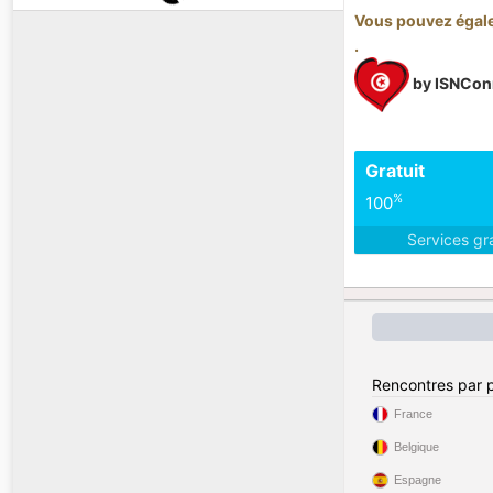
Vous pouvez égale
.
by ISNCon
Gratuit
%
100
Services gr
Rencontres par 
France
Belgique
Espagne