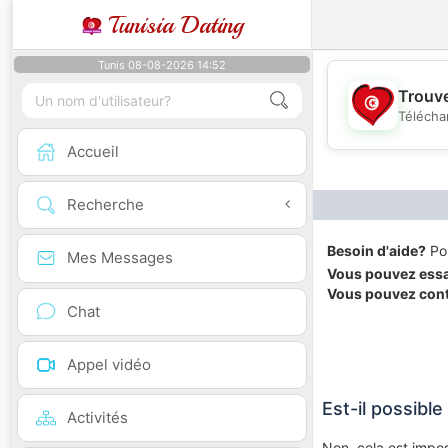
Tunisia Dating
Tunis 08-08-2026 14:52
Trouve
Télécha
Accueil
Recherche
Besoin d'aide?
Pou
Mes Messages
Vous pouvez ess
Vous pouvez cont
Chat
Appel vidéo
Est-il possibl
Activités
Non, cela est impos