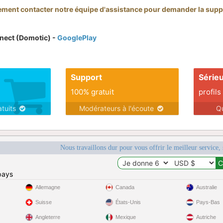
ment contacter notre équipe d'assistance pour demander la supp
nect (Domotic) -
GooglePlay
Support
Série
100% gratuit
profils
atuits
Modérateurs à l'écoute
Q
Nous travaillons dur pour vous offrir le meilleur service, 
pays
Allemagne
Canada
Australie
Suisse
États-Unis
Pays-Bas
Angleterre
Mexique
Autriche