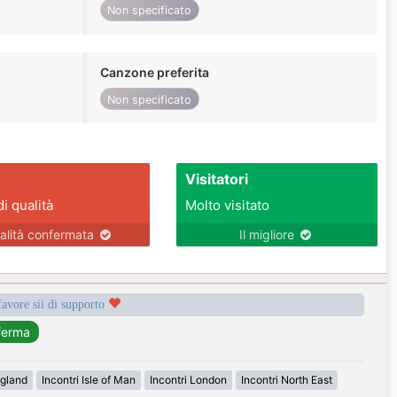
Non specificato
Canzone preferita
Non specificato
Visitatori
di qualità
Molto visitato
alità confermata
Il migliore
favore sii di supporto
ngland
Incontri Isle of Man
Incontri London
Incontri North East