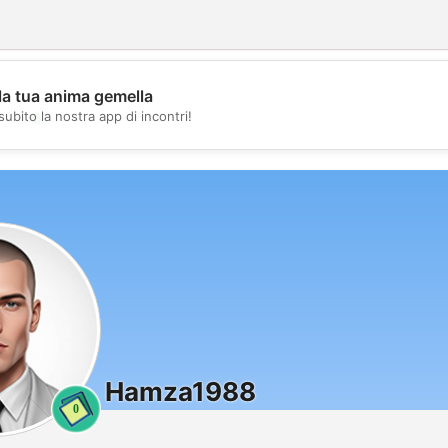
la tua anima gemella
💖
subito la nostra app di incontri!
💕
Hamza1988
0