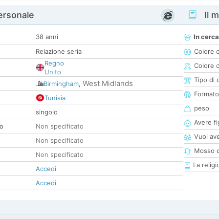
personale
Il m
38 anni
In cerca
Relazione seria
Colore 
Regno
Colore c
Unito
Tipo di 
West Midlands
Birmingham
,
Formato
Tunisia
peso
singolo
Avere fig
co
Non specificato
Vuoi ave
Non specificato
Mosso d
Non specificato
La religi
Accedi
Accedi