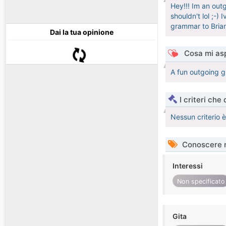
Hey!!! Im an out
shouldn't lol ;-)
grammar to Brian
Dai la tua opinione
Cosa mi asp
A fun outgoing gi
I criteri che
Nessun criterio 
Conoscere 
Interessi
Non specificato
Gita