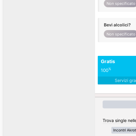
Non specificato
Bevi alcolici?
Non specificato
Gratis
%
100
Servizi gra
Trova single nell
Incontri Akro