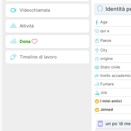
Identità 
Videochiamata
Age
Attività
qui a
Paese
Dona
City
Timeline di lavoro
origine
Stato civile
livello accademi
Fumare
Job
I miei amici
Joined
un po 'di me