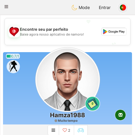
Tunisia Dating
Toggle
Mode
Entrar
navigation
💖
Encontre seu par perfeito
💖
Baixe agora nosso aplicativo de namoro!
💕
💕
0.7/1
0
Hamza1988
Muito tempo
2