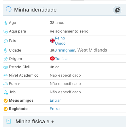
Minha identidade
Age
38 anos
Aqui para
Relacionamento sério
Reino
País
Unido
West Midlands
Cidade
Birmingham
,
Origem
Tunísia
Estado Civil
único
Nível Acadêmico
Não especificado
Fumar
Não especificado
Job
Não especificado
Meus amigos
Entrar
Registado
Entrar
Minha física e +