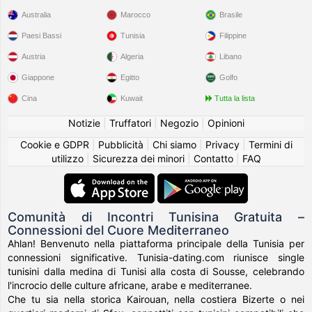
Australia
Marocco
Brasile
Paesi Bassi
Tunisia
Filippine
Austria
Algeria
Libano
Giappone
Egitto
Golfo
Cina
Kuwait
Tutta la lista
Notizie
|
Truffatori
|
Negozio
|
Opinioni
Cookie e GDPR
|
Pubblicità
|
Chi siamo
|
Privacy
|
Termini di
utilizzo
|
Sicurezza dei minori
|
Contatto
|
FAQ
Comunità di Incontri Tunisina Gratuita –
Connessioni del Cuore Mediterraneo
Ahlan! Benvenuto nella piattaforma principale della Tunisia per
connessioni significative. Tunisia-dating.com riunisce single
tunisini dalla medina di Tunisi alla costa di Sousse, celebrando
l'incrocio delle culture africane, arabe e mediterranee.
Che tu sia nella storica Kairouan, nella costiera Bizerte o nei