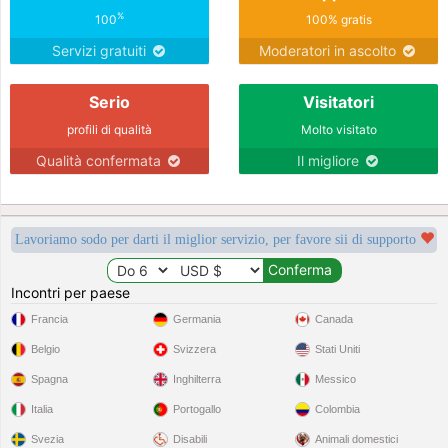
%
100
100% gratis
Servizi gratuiti
Moderatori in ascolto
Serio
Visitatori
profili di qualità
Molto visitato
Qualità confermata
Il migliore
Lavoriamo sodo per darti il miglior servizio, per favore sii di supporto
Incontri per paese
Francia
Germania
Canada
Belgio
Svizzera
Stati Uniti
Spagna
Inghilterra
Messico
Italia
Portogallo
Colombia
Svezia
Disabili
Animali domestici