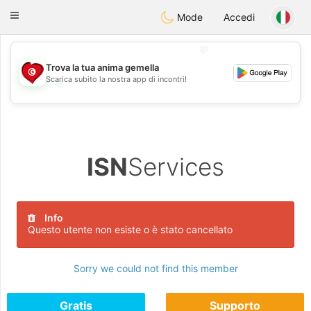
Tunisia Dating
Toggle
Mode
Accedi
navigation
💖
Trova la tua anima gemella
Scarica subito la nostra app di incontri!
💖
💕
💕
ISN
Services
Info
Questo utente non esiste o è stato cancellato
Sorry we could not find this member
Gratis
Supporto