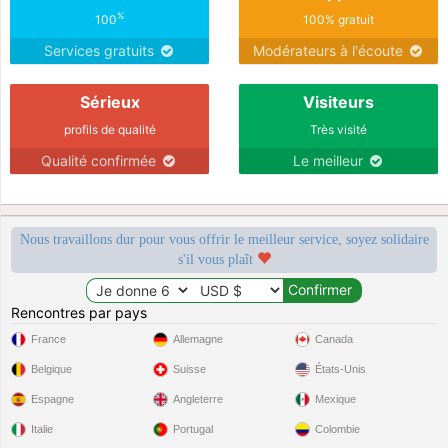
%
100
100% gratuit
Services gratuits
Modérateurs à l'écoute
Sérieux
Visiteurs
profils de qualité
Très visité
Qualité confirmée
Le meilleur
Nous travaillons dur pour vous offrir le meilleur service, soyez solidaire
s'il vous plaît
Rencontres par pays
France
Allemagne
Canada
Belgique
Suisse
États-Unis
Espagne
Angleterre
Mexique
Italie
Portugal
Colombie