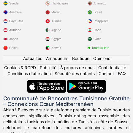
Suède
Handicapés
Animaux
Australie
Maroc
Brésil
Pays-Bas
Tunisie
Philippines
Autriche
Algérie
Liban
Japon
Égypte
Golfe
Chine
Koweït
Toute la liste
Actualités
|
Arnaqueurs
|
Boutique
|
Opinions
Cookies & RGPD
|
Publicité
|
À propos de nous
|
Confidentialité
|
Conditions d'utilisation
|
Sécurité des enfants
|
Contact
|
FAQ
Communauté de Rencontres Tunisienne Gratuite
– Connexions Cœur Méditerranéen
Ahlan ! Bienvenue sur la plateforme première de Tunisie pour des
connexions significatives. Tunisia-dating.com rassemble des
célibataires tunisiens de la médina de Tunis à la côte de Sousse,
célébrant le carrefour des cultures africaines, arabes et