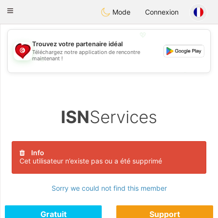
Tunisia Dating
Toggle
Mode
Connexion
navigation
💖
Trouvez votre partenaire idéal
Téléchargez notre application de rencontre
💖
maintenant !
💕
💕
ISN
Services
Info
Cet utilisateur n’existe pas ou a été supprimé
Sorry we could not find this member
Gratuit
Support