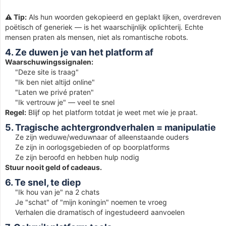
⚠️ Tip:
Als hun woorden gekopieerd en geplakt lijken, overdreven
poëtisch of generiek — is het waarschijnlijk oplichterij. Echte
mensen praten als mensen, niet als romantische robots.
4. Ze duwen je van het platform af
Waarschuwingssignalen:
"Deze site is traag"
"Ik ben niet altijd online"
"Laten we privé praten"
"Ik vertrouw je" — veel te snel
Regel:
Blijf op het platform totdat je weet met wie je praat.
5. Tragische achtergrondverhalen = manipulatie
Ze zijn weduwe/weduwnaar of alleenstaande ouders
Ze zijn in oorlogsgebieden of op boorplatforms
Ze zijn beroofd en hebben hulp nodig
Stuur nooit geld of cadeaus.
6. Te snel, te diep
"Ik hou van je" na 2 chats
Je "schat" of "mijn koningin" noemen te vroeg
Verhalen die dramatisch of ingestudeerd aanvoelen