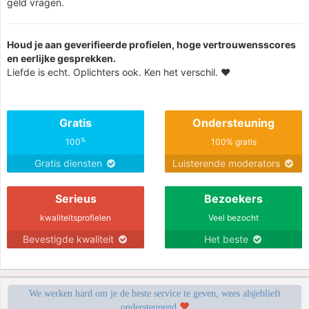
geld vragen.
Houd je aan geverifieerde profielen, hoge vertrouwensscores
en eerlijke gesprekken.
Liefde is echt. Oplichters ook. Ken het verschil. ❤️
Gratis
Ondersteuning
%
100
100% gratis
Gratis diensten
Luisterende moderators
Serieus
Bezoekers
kwaliteitsprofielen
Veel bezocht
Bevestigde kwaliteit
Het beste
We werken hard om je de beste service te geven, wees alsjeblieft
ondersteunend