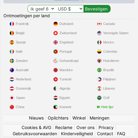
Ontmoetingen per land
Frankrijk
Duitsland
Canada
België
Zwitserland
Verenigde Staten
Spanje
Engeland
Mexico
Italië
Portugal
Colombia
Zweden
Gehandicapt
Huisdieren
Australië
Marokko
Brazilië
Nederland
Tunesië
Filipijnen
Oostenrijk
Algerije
Libanon
Japan
Egypte
Golf
China
Koeweit
Hele lijst
Nieuws
|
Oplichters
|
Winkel
|
Meningen
Cookies & AVG
|
Reclame
|
Over ons
|
Privacy
|
Gebruiksvoorwaarden
|
Kinderveiligheid
|
Contact
|
FAQ