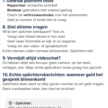
7. Gebruik platform tools
Rapporteer
verdachte activiteit
Blokkeer
gebruikers met vreemd gedrag
Check de
vertrouwensindex
voor het antwoorden
Geef je nummer of email niet te vroeg
8. Stel slimme vragen
Wil je een oplichter betrappen? Test ze:
Vraag naar lokaal nieuws in hun stad
Geef valse informatie en kijk of ze reageren
Vraag om een video- of spraakbericht
Echte mensen zullen normaal antwoorden. Oplichters niet.
9. Vermijdt altijd videochat?
Ze hebben altijd een excuus: geen camera, op het werk,
verlegen, enz. Maar echte gebruikers tonen graag hun gezicht.
10. Echte oplichtersberichten: wanneer geld het
gesprek binnenkomt
Oplichters doen alsof ze diep geven voordat ze om geld vragen.
Deze voorbeelden laten zien hoe het eruitziet:
🧔♂️
Oplichter:
Mijn oma ligt in het ziekenhuis. Ze