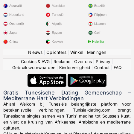
Australië
Marokko
Brazilië
Nederland
Tunesië
Filipijnen
Oostenrijk
Algerije
Libanon
Japan
Egypte
Golf
China
Koeweit
Hele lijst
Nieuws
|
Oplichters
|
Winkel
|
Meningen
Cookies & AVG
|
Reclame
|
Over ons
|
Privacy
|
Gebruiksvoorwaarden
|
Kinderveiligheid
|
Contact
|
FAQ
Gratis Tunesische Dating Gemeenschap –
Mediterrane Hart Verbindingen
Ahlan! Welkom bij Tunesië's belangrijkste platform voor
betekenisvolle verbindingen. Tunisia-dating.com brengt
Tunesische singles samen van Tunis' medina tot Sousse's kust,
en viert de kruising van Afrikaanse, Arabische en mediterrane
culturen.
Of je nu in historisch Kairouan, kust Bizerte of de moderne wijken