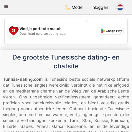
Tunisia Dating
Toggle
Mode
Inloggen
navigation
💖
Vind je perfecte match
💖
Download nu onze dating-app!
💕
💕
De grootste Tunesische dating- en
chatsite
Tunisia-dating.com
is Tunesië's beste sociale netwerkplatform
dat Tunesische singles wereldwijd verbindt die het rijke erfgoed
en de mediterrane charme van de Wieg van de Arabische Lente
vieren. Ons uitgebreide verificatiesysteem garandeert echte
profielen voor betekenisvolle relaties, en biedt volledig gratis
toegang voor authentieke leden. Ontmoet boeiende Tunesische
singles, beroemd om hun warmte, verfijning en gulle geesten, die
serieuze verbindingen zoeken in Tunis, Sfax, Sousse, Kairouan,
Bizerte, Gabès, Ariana, Gafsa, Kasserine, en in de levendige