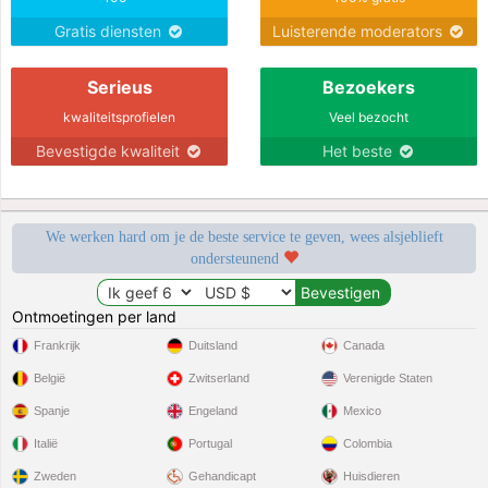
Gratis diensten
Luisterende moderators
Serieus
Bezoekers
kwaliteitsprofielen
Veel bezocht
Bevestigde kwaliteit
Het beste
We werken hard om je de beste service te geven, wees alsjeblieft
ondersteunend
Ontmoetingen per land
Frankrijk
Duitsland
Canada
België
Zwitserland
Verenigde Staten
Spanje
Engeland
Mexico
Italië
Portugal
Colombia
Zweden
Gehandicapt
Huisdieren