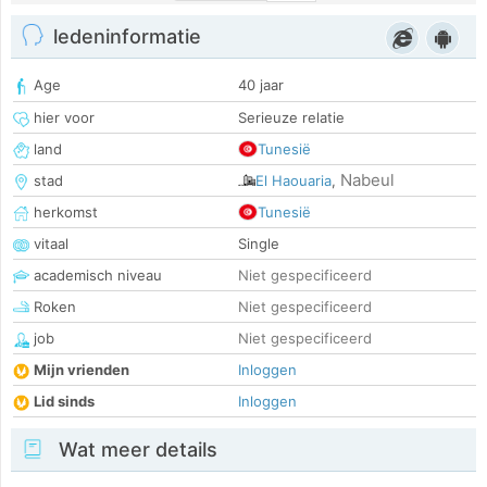
ledeninformatie
Age
40 jaar
hier voor
Serieuze relatie
land
Tunesië
Nabeul
stad
El Haouaria
,
herkomst
Tunesië
vitaal
Single
academisch niveau
Niet gespecificeerd
Roken
Niet gespecificeerd
job
Niet gespecificeerd
Mijn vrienden
Inloggen
Lid sinds
Inloggen
Wat meer details