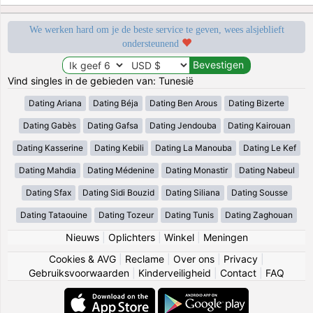
We werken hard om je de beste service te geven, wees alsjeblieft
ondersteunend
Vind singles in de gebieden van: Tunesië
Dating Ariana
Dating Béja
Dating Ben Arous
Dating Bizerte
Dating Gabès
Dating Gafsa
Dating Jendouba
Dating Kairouan
Dating Kasserine
Dating Kebili
Dating La Manouba
Dating Le Kef
Dating Mahdia
Dating Médenine
Dating Monastir
Dating Nabeul
Dating Sfax
Dating Sidi Bouzid
Dating Siliana
Dating Sousse
Dating Tataouine
Dating Tozeur
Dating Tunis
Dating Zaghouan
Nieuws
|
Oplichters
|
Winkel
|
Meningen
Cookies & AVG
|
Reclame
|
Over ons
|
Privacy
|
Gebruiksvoorwaarden
|
Kinderveiligheid
|
Contact
|
FAQ