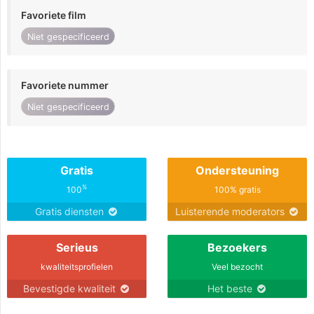
Favoriete film
Niet gespecificeerd
Favoriete nummer
Niet gespecificeerd
Gratis
Ondersteuning
%
100
100% gratis
Gratis diensten
Luisterende moderators
Serieus
Bezoekers
kwaliteitsprofielen
Veel bezocht
Bevestigde kwaliteit
Het beste