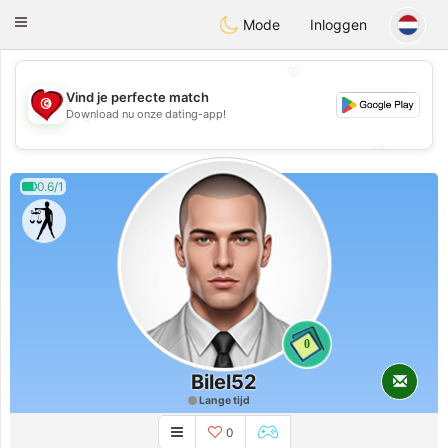
Tunisia Dating
Toggle
Mode
Inloggen
navigation
💖
Vind je perfecte match
💖
Download nu onze dating-app!
💕
💕
0.6/1
0
Bilel52
Lange tijd
0