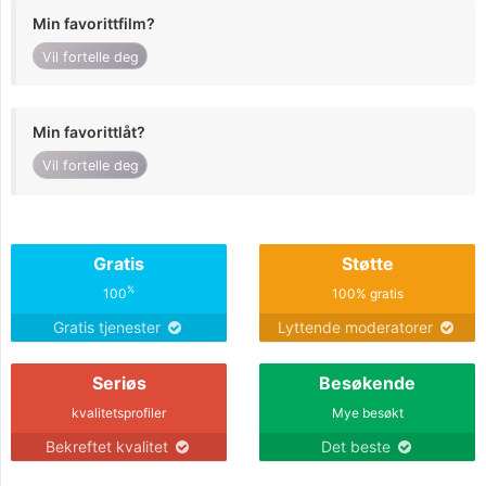
Min favorittfilm?
Vil fortelle deg
Min favorittlåt?
Vil fortelle deg
Gratis
Støtte
%
100
100% gratis
Gratis tjenester
Lyttende moderatorer
Seriøs
Besøkende
kvalitetsprofiler
Mye besøkt
Bekreftet kvalitet
Det beste