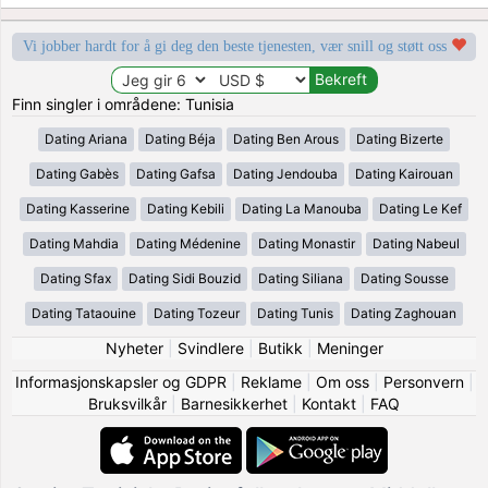
Vi jobber hardt for å gi deg den beste tjenesten, vær snill og støtt oss
Finn singler i områdene: Tunisia
Dating Ariana
Dating Béja
Dating Ben Arous
Dating Bizerte
Dating Gabès
Dating Gafsa
Dating Jendouba
Dating Kairouan
Dating Kasserine
Dating Kebili
Dating La Manouba
Dating Le Kef
Dating Mahdia
Dating Médenine
Dating Monastir
Dating Nabeul
Dating Sfax
Dating Sidi Bouzid
Dating Siliana
Dating Sousse
Dating Tataouine
Dating Tozeur
Dating Tunis
Dating Zaghouan
Nyheter
|
Svindlere
|
Butikk
|
Meninger
Informasjonskapsler og GDPR
|
Reklame
|
Om oss
|
Personvern
|
Bruksvilkår
|
Barnesikkerhet
|
Kontakt
|
FAQ