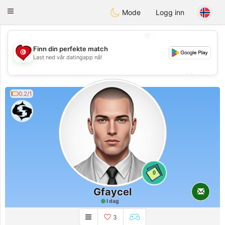
Tunisia Dating
Toggle
Mode
Logg inn
navigation
💖
Finn din perfekte match
💖
Last ned vår datingapp nå!
💕
💕
0.2/1
0
Gfaycel
I dag
3