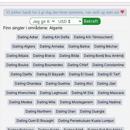
Vi jobber hardt for å gi deg den beste tjenesten, vær snill og støtt oss
Finn singler i områdene: Algerie
Dating Adrar
Dating Aïn Defla
Dating Aïn Témouchent
Dating Algiers
Dating Annaba
Dating Batna
Dating Béchar
Dating Béjaïa
Dating Biskra
Dating Blida
Dating Bordj Bou Arréridj
Dating Bouira
Dating Boumerdes
Dating Chlef
Dating Constantine
Dating Djelfa
Dating El Bayadh
Dating El Oued
Dating El Tarf
Dating Ghardaia
Dating Guelma
Dating Illizi
Dating Jijel
Dating Khenchela
Dating Laghouat
Dating M Sila
Dating Mascara
Dating Medea
Dating Mila
Dating Mostaganem
Dating Naâma
Dating Northern
Dating Oran
Dating Ouargla
Dating Oum El Bouaghi
Dating Persekutuan Kuala Lumpur
Dating Relizane
Dating Saida
Dating Sétif
Dating Sidi Bel Abbès