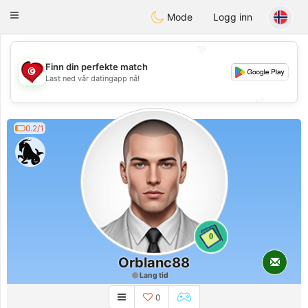
Tunisia Dating
Toggle
Mode
Logg inn
navigation
💖
Finn din perfekte match
💖
Last ned vår datingapp nå!
💕
💕
0.2/1
0
Orblanc88
Lang tid
0