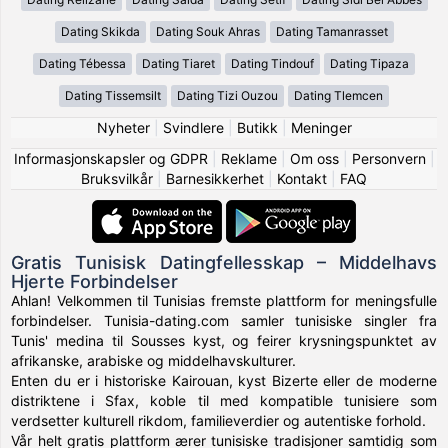
Dating Skikda
Dating Souk Ahras
Dating Tamanrasset
Dating Tébessa
Dating Tiaret
Dating Tindouf
Dating Tipaza
Dating Tissemsilt
Dating Tizi Ouzou
Dating Tlemcen
Nyheter
|
Svindlere
|
Butikk
|
Meninger
Informasjonskapsler og GDPR
|
Reklame
|
Om oss
|
Personvern
|
Bruksvilkår
|
Barnesikkerhet
|
Kontakt
|
FAQ
Gratis Tunisisk Datingfellesskap – Middelhavs
Hjerte Forbindelser
Ahlan! Velkommen til Tunisias fremste plattform for meningsfulle
forbindelser. Tunisia-dating.com samler tunisiske singler fra
Tunis' medina til Sousses kyst, og feirer krysningspunktet av
afrikanske, arabiske og middelhavskulturer.
Enten du er i historiske Kairouan, kyst Bizerte eller de moderne
distriktene i Sfax, koble til med kompatible tunisiere som
verdsetter kulturell rikdom, familieverdier og autentiske forhold.
Vår helt gratis plattform ærer tunisiske tradisjoner samtidig som