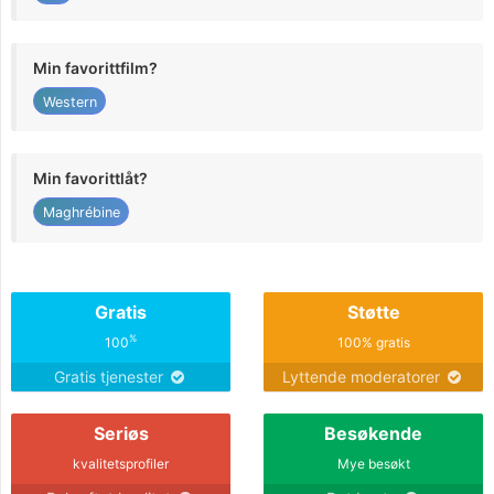
Min favorittfilm?
Western
Min favorittlåt?
Maghrébine
Gratis
Støtte
%
100
100% gratis
Gratis tjenester
Lyttende moderatorer
Seriøs
Besøkende
kvalitetsprofiler
Mye besøkt