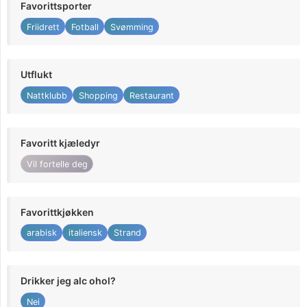
Favorittsporter
Friidrett
Fotball
Svømming
Utflukt
Nattklubb
Shopping
Restaurant
Favoritt kjæledyr
Vil fortelle deg
Favorittkjøkken
arabisk
italiensk
Strand
Drikker jeg alc ohol?
Nei