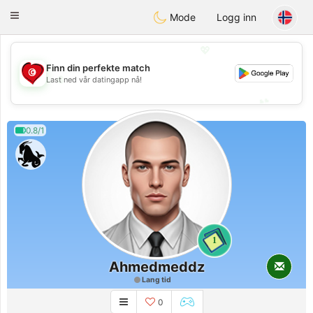
Tunisia Dating
Toggle
Mode
Logg inn
navigation
💖
Finn din perfekte match
💖
Last ned vår datingapp nå!
💕
💕
0.8/1
1
Ahmedmeddz
Lang tid
0