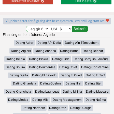
Bekreftet kvalitet
Det beste
Vi jobber hardt for å gi deg den beste tjenesten, vær snill og støtt oss
Finn singler i områdene: Algerie
Dating Adrar
Dating Aïn Defla
Dating Aïn Témouchent
Dating Algiers
Dating Annaba
Dating Batna
Dating Béchar
Dating Béjaïa
Dating Biskra
Dating Blida
Dating Bordj Bou Arréridj
Dating Bouira
Dating Boumerdes
Dating Chlef
Dating Constantine
Dating Djelfa
Dating El Bayadh
Dating El Oued
Dating El Tarf
Dating Ghardaia
Dating Guelma
Dating Illizi
Dating Jijel
Dating Khenchela
Dating Laghouat
Dating M Sila
Dating Mascara
Dating Medea
Dating Mila
Dating Mostaganem
Dating Naâma
Dating Northern
Dating Oran
Dating Ouargla