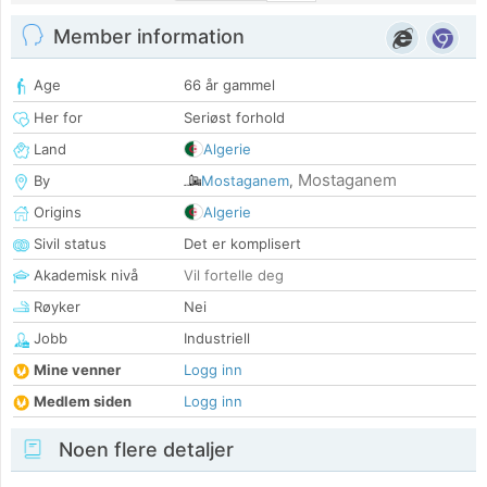
Member information
Age
66 år gammel
Her for
Seriøst forhold
Land
Algerie
Mostaganem
By
Mostaganem
,
Origins
Algerie
Sivil status
Det er komplisert
Akademisk nivå
Vil fortelle deg
Røyker
Nei
Jobb
Industriell
Mine venner
Logg inn
Medlem siden
Logg inn
Noen flere detaljer