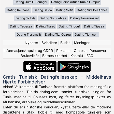
Dating Oum El Bouaghi
Dating Persekutuan Kuala Lumpur
Dating Relizane
Dating Saida
Dating Sétif
Dating Sidi Bel Abbès
Dating Skikda
Dating Souk Ahras
Dating Tamanrasset
Dating Tébessa
Dating Tiaret
Dating Tindouf
Dating Tipaza
Dating Tissemsilt
Dating Tizi Ouzou
Dating Tlemcen
Nyheter
|
Svindlere
|
Butikk
|
Meninger
Informasjonskapsler og GDPR
|
Reklame
|
Om oss
|
Personvern
|
Bruksvilkår
|
Barnesikkerhet
|
Kontakt
|
FAQ
Gratis Tunisisk Datingfellesskap – Middelhavs
Hjerte Forbindelser
Ahlan! Velkommen til Tunisias fremste plattform for meningsfulle
forbindelser. Tunisia-dating.com samler tunisiske singler fra
Tunis' medina til Sousses kyst, og feirer krysningspunktet av
afrikanske, arabiske og middelhavskulturer.
Enten du er i historiske Kairouan, kyst Bizerte eller de moderne
distriktene i Sfax, koble til med kompatible tunisiere som