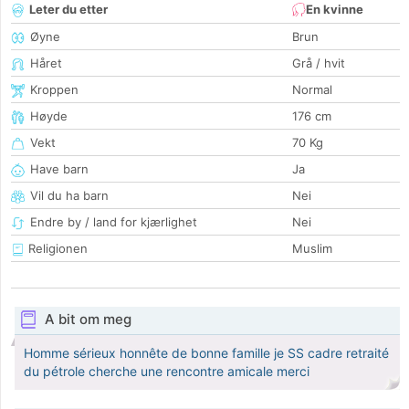
Leter du etter
En kvinne
Øyne
Brun
Håret
Grå / hvit
Kroppen
Normal
Høyde
176 cm
Vekt
70 Kg
Have barn
Ja
Vil du ha barn
Nei
Endre by / land for kjærlighet
Nei
Religionen
Muslim
A bit om meg
Homme sérieux honnête de bonne famille je SS cadre retraité
du pétrole cherche une rencontre amicale merci