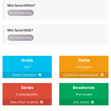
Min favorittfilm?
Vil fortelle deg
Min favorittlåt?
Vil fortelle deg
Gratis
Støtte
%
100
100% gratis
Gratis tjenester
Lyttende moderatorer
Seriøs
Besøkende
kvalitetsprofiler
Mye besøkt
Bekreftet kvalitet
Det beste