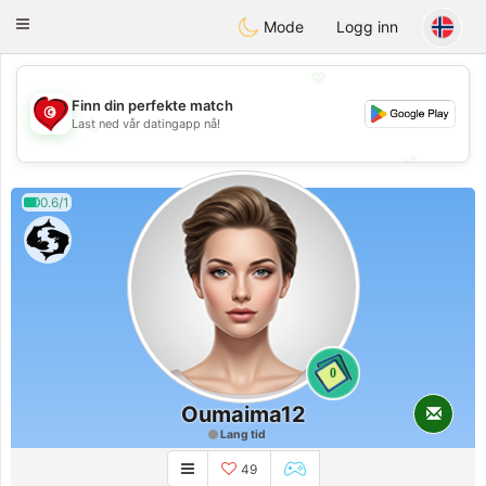
Tunisia Dating
Toggle
Mode
Logg inn
navigation
💖
Finn din perfekte match
💖
Last ned vår datingapp nå!
💕
💕
0.6/1
0
Oumaima12
Lang tid
49