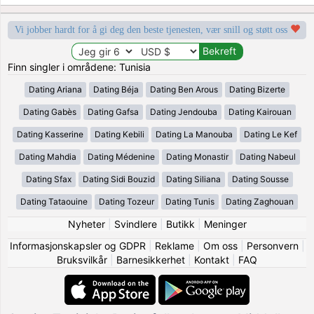
Vi jobber hardt for å gi deg den beste tjenesten, vær snill og støtt oss
Finn singler i områdene: Tunisia
Dating Ariana
Dating Béja
Dating Ben Arous
Dating Bizerte
Dating Gabès
Dating Gafsa
Dating Jendouba
Dating Kairouan
Dating Kasserine
Dating Kebili
Dating La Manouba
Dating Le Kef
Dating Mahdia
Dating Médenine
Dating Monastir
Dating Nabeul
Dating Sfax
Dating Sidi Bouzid
Dating Siliana
Dating Sousse
Dating Tataouine
Dating Tozeur
Dating Tunis
Dating Zaghouan
Nyheter
|
Svindlere
|
Butikk
|
Meninger
Informasjonskapsler og GDPR
|
Reklame
|
Om oss
|
Personvern
|
Bruksvilkår
|
Barnesikkerhet
|
Kontakt
|
FAQ