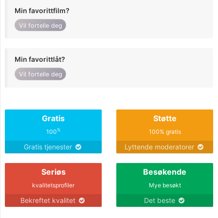
Min favorittfilm?
Vil fortelle deg
Min favorittlåt?
Vil fortelle deg
Gratis
Støtte
%
100
100% gratis
Gratis tjenester
Lyttende moderatorer
Seriøs
Besøkende
kvalitetsprofiler
Mye besøkt
Bekreftet kvalitet
Det beste