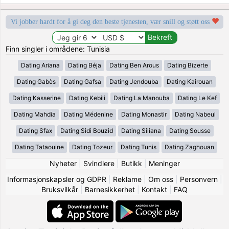
Vi jobber hardt for å gi deg den beste tjenesten, vær snill og støtt oss
Finn singler i områdene: Tunisia
Dating Ariana
Dating Béja
Dating Ben Arous
Dating Bizerte
Dating Gabès
Dating Gafsa
Dating Jendouba
Dating Kairouan
Dating Kasserine
Dating Kebili
Dating La Manouba
Dating Le Kef
Dating Mahdia
Dating Médenine
Dating Monastir
Dating Nabeul
Dating Sfax
Dating Sidi Bouzid
Dating Siliana
Dating Sousse
Dating Tataouine
Dating Tozeur
Dating Tunis
Dating Zaghouan
Nyheter
|
Svindlere
|
Butikk
|
Meninger
Informasjonskapsler og GDPR
|
Reklame
|
Om oss
|
Personvern
|
Bruksvilkår
|
Barnesikkerhet
|
Kontakt
|
FAQ