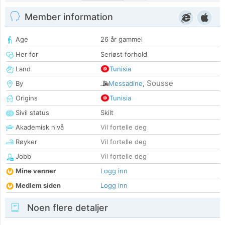
Member information
Age
26 år gammel
Her for
Seriøst forhold
Land
Tunisia
Sousse
By
Messadine
,
Origins
Tunisia
Sivil status
Skilt
Akademisk nivå
Vil fortelle deg
Røyker
Vil fortelle deg
Jobb
Vil fortelle deg
Mine venner
Logg inn
Medlem siden
Logg inn
Noen flere detaljer