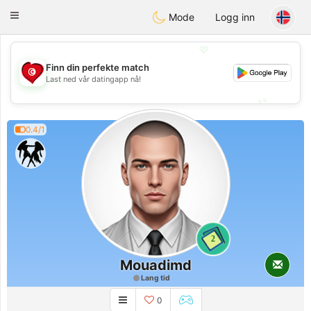
Tunisia Dating
Toggle
Mode
Logg inn
navigation
💖
Finn din perfekte match
💖
Last ned vår datingapp nå!
💕
💕
0.4/1
2
Mouadimd
Lang tid
0