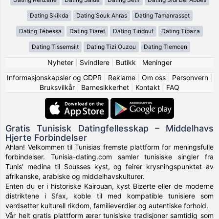
Dating Skikda
Dating Souk Ahras
Dating Tamanrasset
Dating Tébessa
Dating Tiaret
Dating Tindouf
Dating Tipaza
Dating Tissemsilt
Dating Tizi Ouzou
Dating Tlemcen
Nyheter
|
Svindlere
|
Butikk
|
Meninger
Informasjonskapsler og GDPR
|
Reklame
|
Om oss
|
Personvern
|
Bruksvilkår
|
Barnesikkerhet
|
Kontakt
|
FAQ
Gratis Tunisisk Datingfellesskap – Middelhavs
Hjerte Forbindelser
Ahlan! Velkommen til Tunisias fremste plattform for meningsfulle
forbindelser. Tunisia-dating.com samler tunisiske singler fra
Tunis' medina til Sousses kyst, og feirer krysningspunktet av
afrikanske, arabiske og middelhavskulturer.
Enten du er i historiske Kairouan, kyst Bizerte eller de moderne
distriktene i Sfax, koble til med kompatible tunisiere som
verdsetter kulturell rikdom, familieverdier og autentiske forhold.
Vår helt gratis plattform ærer tunisiske tradisjoner samtidig som