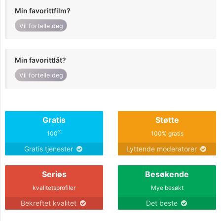
Min favorittfilm?
Vil fortelle deg
Min favorittlåt?
Vil fortelle deg
Gratis
Støtte
%
100
100% gratis
Gratis tjenester
Lyttende moderatorer
Seriøs
Besøkende
kvalitetsprofiler
Mye besøkt
Bekreftet kvalitet
Det beste