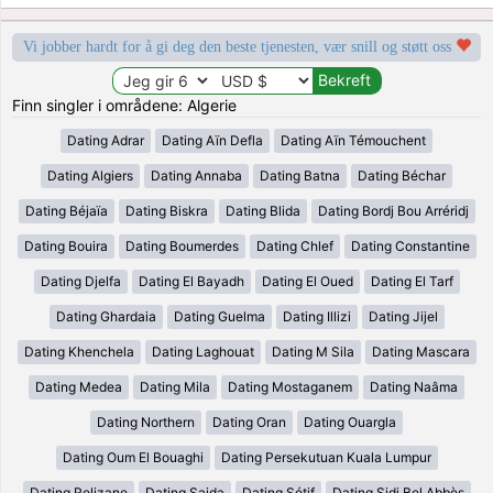
Vi jobber hardt for å gi deg den beste tjenesten, vær snill og støtt oss
Finn singler i områdene: Algerie
Dating Adrar
Dating Aïn Defla
Dating Aïn Témouchent
Dating Algiers
Dating Annaba
Dating Batna
Dating Béchar
Dating Béjaïa
Dating Biskra
Dating Blida
Dating Bordj Bou Arréridj
Dating Bouira
Dating Boumerdes
Dating Chlef
Dating Constantine
Dating Djelfa
Dating El Bayadh
Dating El Oued
Dating El Tarf
Dating Ghardaia
Dating Guelma
Dating Illizi
Dating Jijel
Dating Khenchela
Dating Laghouat
Dating M Sila
Dating Mascara
Dating Medea
Dating Mila
Dating Mostaganem
Dating Naâma
Dating Northern
Dating Oran
Dating Ouargla
Dating Oum El Bouaghi
Dating Persekutuan Kuala Lumpur
Dating Relizane
Dating Saida
Dating Sétif
Dating Sidi Bel Abbès