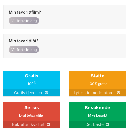
Min favorittfilm?
Vil fortelle deg
Min favorittlåt?
Vil fortelle deg
Gratis
Støtte
%
100
100% gratis
Gratis tjenester
Lyttende moderatorer
Seriøs
Besøkende
kvalitetsprofiler
Mye besøkt
Bekreftet kvalitet
Det beste