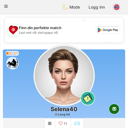
Tunisia Dating
Toggle
Mode
Logg inn
navigation
💖
Finn din perfekte match
Last ned vår datingapp nå!
💖
💕
💕
0.5/1
1
Selena40
Lang tid
11