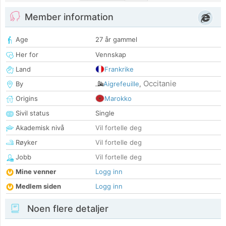
Member information
Age
27 år gammel
Her for
Vennskap
Land
Frankrike
Occitanie
By
Aigrefeuille
,
Origins
Marokko
Sivil status
Single
Akademisk nivå
Vil fortelle deg
Røyker
Vil fortelle deg
Jobb
Vil fortelle deg
Mine venner
Logg inn
Medlem siden
Logg inn
Noen flere detaljer