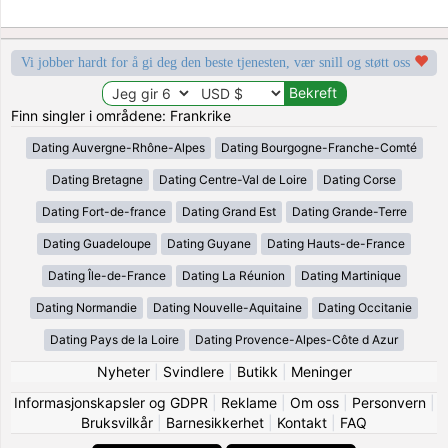
Vi jobber hardt for å gi deg den beste tjenesten, vær snill og støtt oss
Finn singler i områdene: Frankrike
Dating Auvergne-Rhône-Alpes
Dating Bourgogne-Franche-Comté
Dating Bretagne
Dating Centre-Val de Loire
Dating Corse
Dating Fort-de-france
Dating Grand Est
Dating Grande-Terre
Dating Guadeloupe
Dating Guyane
Dating Hauts-de-France
Dating Île-de-France
Dating La Réunion
Dating Martinique
Dating Normandie
Dating Nouvelle-Aquitaine
Dating Occitanie
Dating Pays de la Loire
Dating Provence-Alpes-Côte d Azur
Nyheter
|
Svindlere
|
Butikk
|
Meninger
Informasjonskapsler og GDPR
|
Reklame
|
Om oss
|
Personvern
|
Bruksvilkår
|
Barnesikkerhet
|
Kontakt
|
FAQ