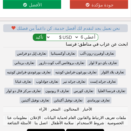
جودة مؤكدة
الأفضل
نحن نعمل بجد لنقدم لك أفضل خدمة، كن داعماً من فضلك
ابحث عن عزاب في مناطق: فرنسا
تعارف أوفيرن-رون-ألب
تعارف أوكسيتانيا
تعارف إيل دو فرانس
تعارف باي دو لا لوار
تعارف بروفانس ألب كوت دازور
تعارف بريتاني
تعارف بلاد اللوار
تعارف بورغون-فرانش-كونتيه
تعارف بورغوندي-فرانش كونتيه
تعارف جراند إست
تعارف جراند تير
تعارف جوادلوب
تعارف غيانا
تعارف فرنسا العليا
تعارف كورس
تعارف لا ريونيون
تعارف مركز فال دو لوار
تعارف نورماندي
تعارف نوفيل آكيتاين
تعارف نوفيل آكيتين
الأخبار
|
المحتالون
|
المتجر
|
الآراء
ملفات تعريف الارتباط والقانون العام لحماية البيانات
|
الإعلان
|
معلومات عنا
|
الخصوصية
|
شروط الاستخدام
|
سلامة الأطفال
|
اتصل بنا
|
الأسئلة الشائعة