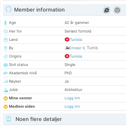
Member information
Age
42 år gammel
Her for
Seriøst forhold
Land
Tunisia
Tunis
By
Ennasr II
,
Origins
Tunisia
Sivil status
Single
Akademisk nivå
PhD
Røyker
Ja
Jobb
Arkitektur
Mine venner
Logg inn
Medlem siden
Logg inn
Noen flere detaljer