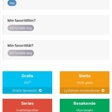
Nei
Min favorittfilm?
Vil fortelle deg
Min favorittlåt?
Vil fortelle deg
Gratis
Støtte
%
100
100% gratis
Gratis tjenester
Lyttende moderatorer
Seriøs
Besøkende
kvalitetsprofiler
Mye besøkt