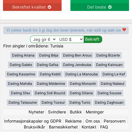
Bekreftet kvalitet
Det beste
Vi jobber hardt for å gi deg den beste tjenesten, vær snill og støtt oss
Finn singler i områdene: Tunisia
Dating Ariana
Dating Béja
Dating Ben Arous
Dating Bizerte
Dating Gabès
Dating Gafsa
Dating Jendouba
Dating Kairouan
Dating Kasserine
Dating Kebili
Dating La Manouba
Dating Le Kef
Dating Mahdia
Dating Médenine
Dating Monastir
Dating Nabeul
Dating Sfax
Dating Sidi Bouzid
Dating Siliana
Dating Sousse
Dating Tataouine
Dating Tozeur
Dating Tunis
Dating Zaghouan
Nyheter
|
Svindlere
|
Butikk
|
Meninger
Informasjonskapsler og GDPR
|
Reklame
|
Om oss
|
Personvern
|
Bruksvilkår
|
Barnesikkerhet
|
Kontakt
|
FAQ