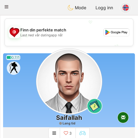
Tunisia Dating
Toggle
Mode
Logg inn
navigation
💖
Finn din perfekte match
💖
Last ned vår datingapp nå!
💕
💕
0.7/1
2
Saifallah
Lang tid
3