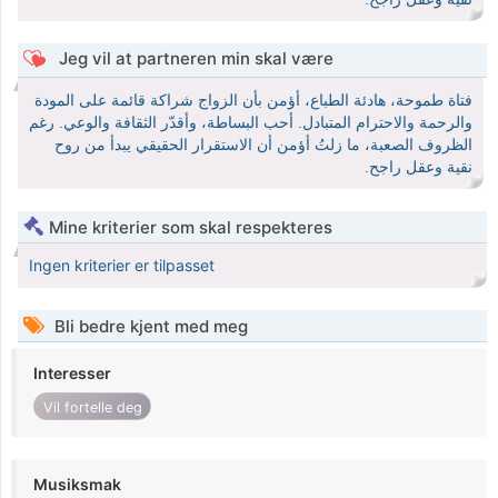
Jeg vil at partneren min skal være
فتاة طموحة، هادئة الطباع، أؤمن بأن الزواج شراكة قائمة على المودة
والرحمة والاحترام المتبادل. أحب البساطة، وأقدّر الثقافة والوعي. رغم
الظروف الصعبة، ما زلتُ أؤمن أن الاستقرار الحقيقي يبدأ من روح
نقية وعقل راجح.
Mine kriterier som skal respekteres
Ingen kriterier er tilpasset
Bli bedre kjent med meg
Interesser
Vil fortelle deg
Musiksmak