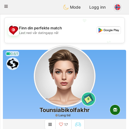
Tunisia Dating
Toggle
Mode
Logg inn
navigation
💖
Finn din perfekte match
💖
Last ned vår datingapp nå!
💕
💕
0.6/1
0
Tounsiabikolfakhr
Lang tid
17