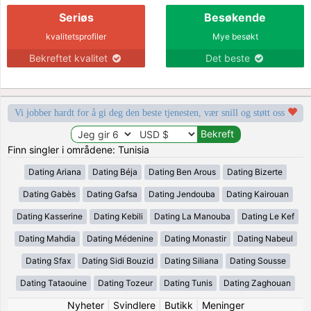
Seriøs
Besøkende
kvalitetsprofiler
Mye besøkt
Bekreftet kvalitet
Det beste
Vi jobber hardt for å gi deg den beste tjenesten, vær snill og støtt oss
Finn singler i områdene: Tunisia
Dating Ariana
Dating Béja
Dating Ben Arous
Dating Bizerte
Dating Gabès
Dating Gafsa
Dating Jendouba
Dating Kairouan
Dating Kasserine
Dating Kebili
Dating La Manouba
Dating Le Kef
Dating Mahdia
Dating Médenine
Dating Monastir
Dating Nabeul
Dating Sfax
Dating Sidi Bouzid
Dating Siliana
Dating Sousse
Dating Tataouine
Dating Tozeur
Dating Tunis
Dating Zaghouan
Nyheter
|
Svindlere
|
Butikk
|
Meninger