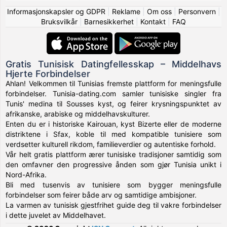
Informasjonskapsler og GDPR
|
Reklame
|
Om oss
|
Personvern
|
Bruksvilkår
|
Barnesikkerhet
|
Kontakt
|
FAQ
Gratis Tunisisk Datingfellesskap – Middelhavs
Hjerte Forbindelser
Ahlan! Velkommen til Tunisias fremste plattform for meningsfulle
forbindelser. Tunisia-dating.com samler tunisiske singler fra
Tunis' medina til Sousses kyst, og feirer krysningspunktet av
afrikanske, arabiske og middelhavskulturer.
Enten du er i historiske Kairouan, kyst Bizerte eller de moderne
distriktene i Sfax, koble til med kompatible tunisiere som
verdsetter kulturell rikdom, familieverdier og autentiske forhold.
Vår helt gratis plattform ærer tunisiske tradisjoner samtidig som
den omfavner den progressive ånden som gjør Tunisia unikt i
Nord-Afrika.
Bli med tusenvis av tunisiere som bygger meningsfulle
forbindelser som feirer både arv og samtidige ambisjoner.
La varmen av tunisisk gjestfrihet guide deg til vakre forbindelser
i dette juvelet av Middelhavet.