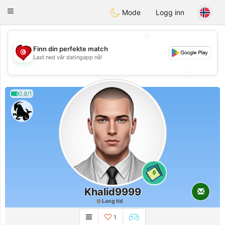
Tunisia Dating
Toggle
Mode
Logg inn
navigation
💖
Finn din perfekte match
💖
Last ned vår datingapp nå!
💕
💕
0.8/1
0
Khalid9999
Lang tid
1