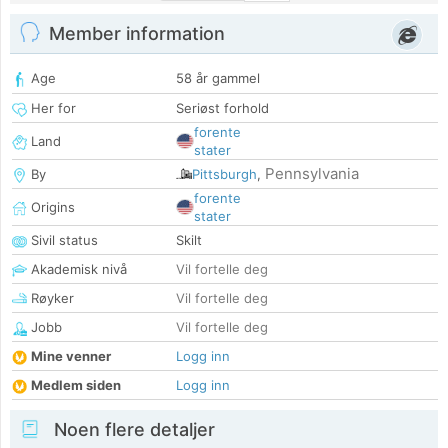
Member information
Age
58 år gammel
Her for
Seriøst forhold
forente
Land
stater
Pennsylvania
By
Pittsburgh
,
forente
Origins
stater
Sivil status
Skilt
Akademisk nivå
Vil fortelle deg
Røyker
Vil fortelle deg
Jobb
Vil fortelle deg
Mine venner
Logg inn
Medlem siden
Logg inn
Noen flere detaljer