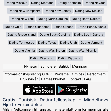
Dating Missouri
Dating Montana
Dating Nebraska
Dating Nevada
Dating New Hampshire
Dating New Jersey
Dating New Mexico
Dating New York
Dating North Carolina
Dating North Dakota
Dating Ohio
Dating Oklahoma
Dating Oregon
Dating Pennsylvania
Dating Rhode Island
Dating South Carolina
Dating South Dakota
Dating Tennessee
Dating Texas
Dating Utah
Dating Vermont
Dating Virginia
Dating Washington
Dating West Virginia
Dating Wisconsin
Dating Wyoming
Nyheter
|
Svindlere
|
Butikk
|
Meninger
Informasjonskapsler og GDPR
|
Reklame
|
Om oss
|
Personvern
|
Bruksvilkår
|
Barnesikkerhet
|
Kontakt
|
FAQ
Gratis Tunisisk Datingfellesskap – Middelhavs
Hjerte Forbindelser
Ahlan! Velkommen til Tunisias fremste plattform for meningsfulle