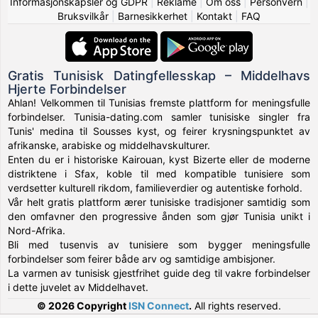
Informasjonskapsler og GDPR
|
Reklame
|
Om oss
|
Personvern
|
Bruksvilkår
|
Barnesikkerhet
|
Kontakt
|
FAQ
Gratis Tunisisk Datingfellesskap – Middelhavs
Hjerte Forbindelser
Ahlan! Velkommen til Tunisias fremste plattform for meningsfulle
forbindelser. Tunisia-dating.com samler tunisiske singler fra
Tunis' medina til Sousses kyst, og feirer krysningspunktet av
afrikanske, arabiske og middelhavskulturer.
Enten du er i historiske Kairouan, kyst Bizerte eller de moderne
distriktene i Sfax, koble til med kompatible tunisiere som
verdsetter kulturell rikdom, familieverdier og autentiske forhold.
Vår helt gratis plattform ærer tunisiske tradisjoner samtidig som
den omfavner den progressive ånden som gjør Tunisia unikt i
Nord-Afrika.
Bli med tusenvis av tunisiere som bygger meningsfulle
forbindelser som feirer både arv og samtidige ambisjoner.
La varmen av tunisisk gjestfrihet guide deg til vakre forbindelser
i dette juvelet av Middelhavet.
© 2026 Copyright
ISN Connect
.
All rights reserved.