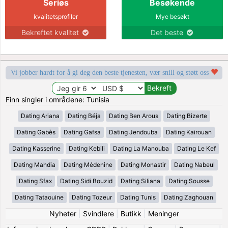
Seriøs
Besøkende
kvalitetsprofiler
Mye besøkt
Bekreftet kvalitet
Det beste
Vi jobber hardt for å gi deg den beste tjenesten, vær snill og støtt oss
Finn singler i områdene: Tunisia
Dating Ariana
Dating Béja
Dating Ben Arous
Dating Bizerte
Dating Gabès
Dating Gafsa
Dating Jendouba
Dating Kairouan
Dating Kasserine
Dating Kebili
Dating La Manouba
Dating Le Kef
Dating Mahdia
Dating Médenine
Dating Monastir
Dating Nabeul
Dating Sfax
Dating Sidi Bouzid
Dating Siliana
Dating Sousse
Dating Tataouine
Dating Tozeur
Dating Tunis
Dating Zaghouan
Nyheter
|
Svindlere
|
Butikk
|
Meninger