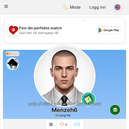
Tunisia Dating
Toggle
Mode
Logg inn
navigation
💖
Finn din perfekte match
💖
Last ned vår datingapp nå!
💕
💕
0.4/1
5
شمعنتها مرا تقلك نحيتك من قلبي حطيتك في راسي
Menzeh6
Lang tid
6