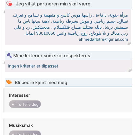
Jeg vil at partneren min skal være
مرأة حنونة، دافاءة ، راسها موش كاسح و متفهمة و تسامح و تعرف
تصالح, جسم رياضي و موش بشرطه رياضية، لاهية ببدنها باش ما
يسمنش برشا، بالله بعثتلك مساج قتلكسلام ، معجبتكش، رد و قلي
ربي معاك و بلا بلوكاج، روح رياضية واتس 93010050 ايمايل
ahmedarbitre@gmail.com
Mine kriterier som skal respekteres
Ingen kriterier er tilpasset
Bli bedre kjent med meg
Interesser
Vil fortelle deg
Musiksmak
Vil fortelle deg