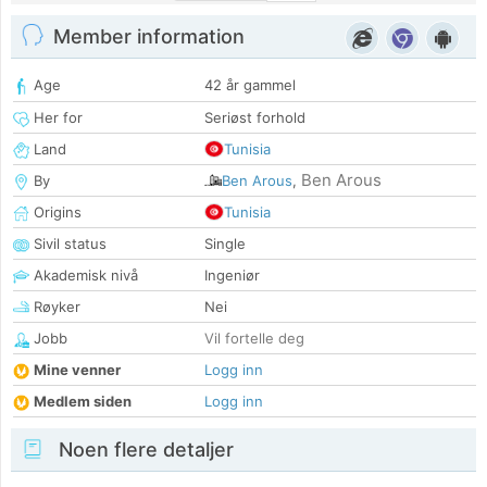
Member information
Age
42 år gammel
Her for
Seriøst forhold
Land
Tunisia
Ben Arous
By
Ben Arous
,
Origins
Tunisia
Sivil status
Single
Akademisk nivå
Ingeniør
Røyker
Nei
Jobb
Vil fortelle deg
Mine venner
Logg inn
Medlem siden
Logg inn
Noen flere detaljer