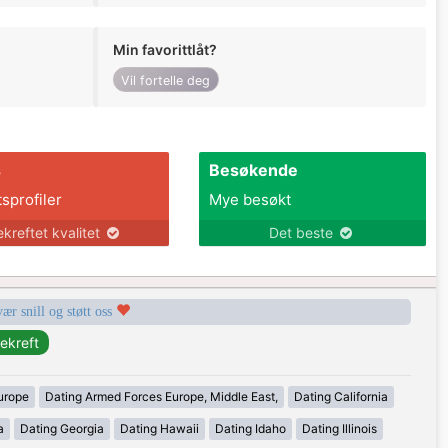
Min favorittlåt?
Vil fortelle deg
s
Besøkende
tsprofiler
Mye besøkt
ekreftet kvalitet
Det beste
vær snill og støtt oss
urope
Dating Armed Forces Europe, Middle East,
Dating California
a
Dating Georgia
Dating Hawaii
Dating Idaho
Dating Illinois