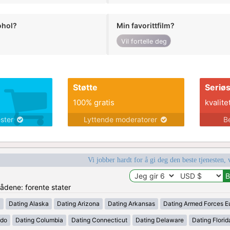
ohol?
Min favorittfilm?
Vil fortelle deg
Støtte
Seriø
100% gratis
kvalite
ester
Lyttende moderatorer
B
Vi jobber hardt for å gi deg den beste tjenesten, 
rådene: forente stater
a
Dating Alaska
Dating Arizona
Dating Arkansas
Dating Armed Forces E
ado
Dating Columbia
Dating Connecticut
Dating Delaware
Dating Florid