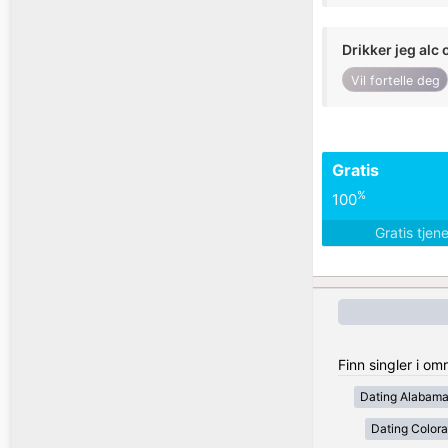
Drikker jeg alc 
Vil fortelle deg
Gratis
%
100
Gratis tjen
Finn singler i om
Dating Alabam
Dating Color