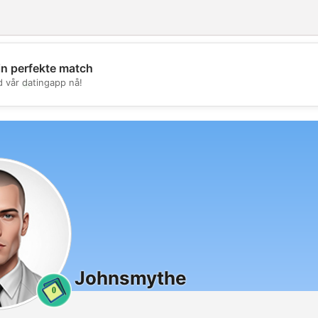
in perfekte match
💖
d vår datingapp nå!
💕
Johnsmythe
0