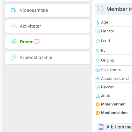
Member i
Videosamtale
Age
Aktiviteter
Her for
Land
Doner
By
Arbeidstidslinje
Origins
Sivil status
Akademisk nivå
Røyker
Jobb
Mine venner
Medlem siden
A bit om me