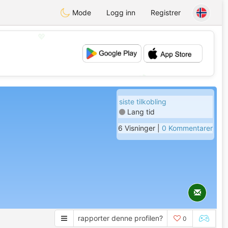
Mode
Logg inn
Registrer
💖
💕
siste tilkobling
Lang tid
6 Visninger |
0 Kommentarer
rapporter denne profilen?
0