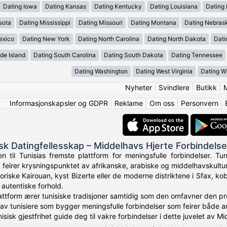
Dating Iowa
Dating Kansas
Dating Kentucky
Dating Louisiana
Dating
sota
Dating Mississippi
Dating Missouri
Dating Montana
Dating Nebras
exico
Dating New York
Dating North Carolina
Dating North Dakota
Dati
de Island
Dating South Carolina
Dating South Dakota
Dating Tennessee
Dating Washington
Dating West Virginia
Dating W
Nyheter
|
Svindlere
|
Butikk
|
Informasjonskapsler og GDPR
|
Reklame
|
Om oss
|
Personvern
|
isk Datingfellesskap – Middelhavs Hjerte Forbindelse
 til Tunisias fremste plattform for meningsfulle forbindelser. Tun
 feirer krysningspunktet av afrikanske, arabiske og middelhavskultur
toriske Kairouan, kyst Bizerte eller de moderne distriktene i Sfax, ko
 autentiske forhold.
plattform ærer tunisiske tradisjoner samtidig som den omfavner den pr
 av tunisiere som bygger meningsfulle forbindelser som feirer både a
sisk gjestfrihet guide deg til vakre forbindelser i dette juvelet av M