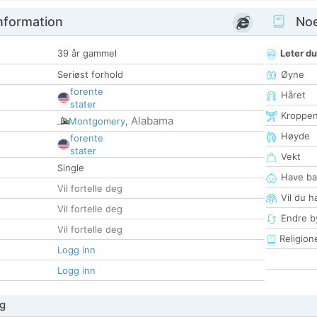
nformation
Noen
39 år gammel
Leter du
Seriøst forhold
Øyne
forente
Håret
stater
Kroppe
Alabama
Montgomery
,
Høyde
forente
stater
Vekt
Single
Have ba
Vil fortelle deg
Vil du h
Vil fortelle deg
Endre by
Vil fortelle deg
Religion
Logg inn
Logg inn
g