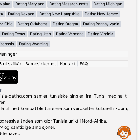
 Maine
Dating Maryland
Dating Massachusetts
Dating Michigan
ka
Dating Nevada
Dating New Hampshire
Dating New Jersey
ng Ohio
Dating Oklahoma
Dating Oregon
Dating Pennsylvania
Dating Texas
Dating Utah
Dating Vermont
Dating Virginia
isconsin
Dating Wyoming
Meninger
Bruksvilkår
|
Barnesikkerhet
|
Kontakt
|
FAQ
r
isia-dating.com samler tunisiske singler fra Tunis' medina til
er.
ble til med kompatible tunisiere som verdsetter kulturell rikdom,
ogressive ånden som gjør Tunisia unikt i Nord-Afrika.
rv og samtidige ambisjoner.
Assistance
iddelhavet.