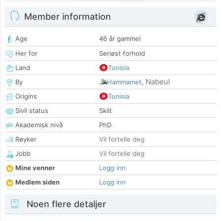
Member information
Age
46 år gammel
Her for
Seriøst forhold
Land
Tunisia
Nabeul
By
Hammamet
,
Origins
Tunisia
Sivil status
Skilt
Akademisk nivå
PhD
Røyker
Vil fortelle deg
Jobb
Vil fortelle deg
Mine venner
Logg inn
Medlem siden
Logg inn
Noen flere detaljer