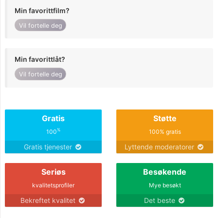
Min favorittfilm?
Vil fortelle deg
Min favorittlåt?
Vil fortelle deg
Gratis
Støtte
%
100
100% gratis
Gratis tjenester
Lyttende moderatorer
Seriøs
Besøkende
kvalitetsprofiler
Mye besøkt
Bekreftet kvalitet
Det beste