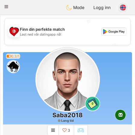
Tunisia Dating
Toggle
Mode
Logg inn
navigation
💖
Finn din perfekte match
💖
Last ned vår datingapp nå!
💕
💕
0.3/1
0
Saba2018
Lang tid
3