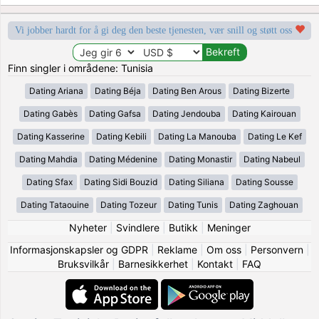
Vi jobber hardt for å gi deg den beste tjenesten, vær snill og støtt oss
Finn singler i områdene: Tunisia
Dating Ariana
Dating Béja
Dating Ben Arous
Dating Bizerte
Dating Gabès
Dating Gafsa
Dating Jendouba
Dating Kairouan
Dating Kasserine
Dating Kebili
Dating La Manouba
Dating Le Kef
Dating Mahdia
Dating Médenine
Dating Monastir
Dating Nabeul
Dating Sfax
Dating Sidi Bouzid
Dating Siliana
Dating Sousse
Dating Tataouine
Dating Tozeur
Dating Tunis
Dating Zaghouan
Nyheter
|
Svindlere
|
Butikk
|
Meninger
Informasjonskapsler og GDPR
|
Reklame
|
Om oss
|
Personvern
|
Bruksvilkår
|
Barnesikkerhet
|
Kontakt
|
FAQ