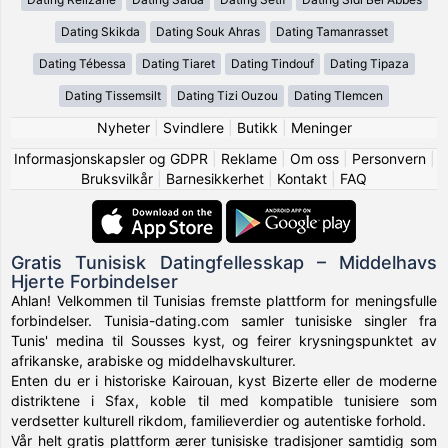
Dating Skikda
Dating Souk Ahras
Dating Tamanrasset
Dating Tébessa
Dating Tiaret
Dating Tindouf
Dating Tipaza
Dating Tissemsilt
Dating Tizi Ouzou
Dating Tlemcen
Nyheter
|
Svindlere
|
Butikk
|
Meninger
Informasjonskapsler og GDPR
|
Reklame
|
Om oss
|
Personvern
|
Bruksvilkår
|
Barnesikkerhet
|
Kontakt
|
FAQ
Gratis Tunisisk Datingfellesskap – Middelhavs
Hjerte Forbindelser
Ahlan! Velkommen til Tunisias fremste plattform for meningsfulle
forbindelser. Tunisia-dating.com samler tunisiske singler fra
Tunis' medina til Sousses kyst, og feirer krysningspunktet av
afrikanske, arabiske og middelhavskulturer.
Enten du er i historiske Kairouan, kyst Bizerte eller de moderne
distriktene i Sfax, koble til med kompatible tunisiere som
verdsetter kulturell rikdom, familieverdier og autentiske forhold.
Vår helt gratis plattform ærer tunisiske tradisjoner samtidig som