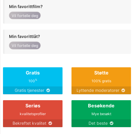
Min favorittfilm?
Vil fortelle deg
Min favorittlåt?
Vil fortelle deg
Gratis
Støtte
%
100
100% gratis
Gratis tjenester
Lyttende moderatorer
Seriøs
Besøkende
kvalitetsprofiler
Mye besøkt
Bekreftet kvalitet
Det beste