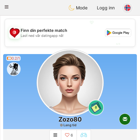
Tunisia Dating
Toggle
Mode
Logg inn
navigation
💖
Finn din perfekte match
💖
Last ned vår datingapp nå!
💕
💕
0.2/1
0
Zozo80
Lang tid
6