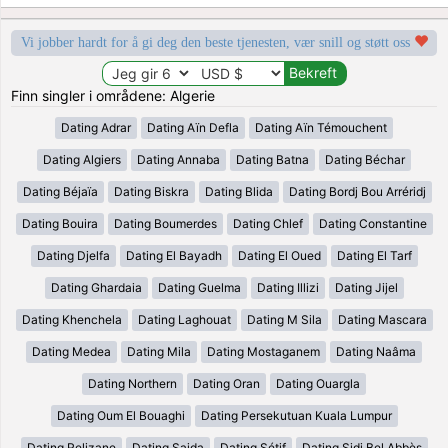
Vi jobber hardt for å gi deg den beste tjenesten, vær snill og støtt oss
Finn singler i områdene: Algerie
Dating Adrar
Dating Aïn Defla
Dating Aïn Témouchent
Dating Algiers
Dating Annaba
Dating Batna
Dating Béchar
Dating Béjaïa
Dating Biskra
Dating Blida
Dating Bordj Bou Arréridj
Dating Bouira
Dating Boumerdes
Dating Chlef
Dating Constantine
Dating Djelfa
Dating El Bayadh
Dating El Oued
Dating El Tarf
Dating Ghardaia
Dating Guelma
Dating Illizi
Dating Jijel
Dating Khenchela
Dating Laghouat
Dating M Sila
Dating Mascara
Dating Medea
Dating Mila
Dating Mostaganem
Dating Naâma
Dating Northern
Dating Oran
Dating Ouargla
Dating Oum El Bouaghi
Dating Persekutuan Kuala Lumpur
Dating Relizane
Dating Saida
Dating Sétif
Dating Sidi Bel Abbès