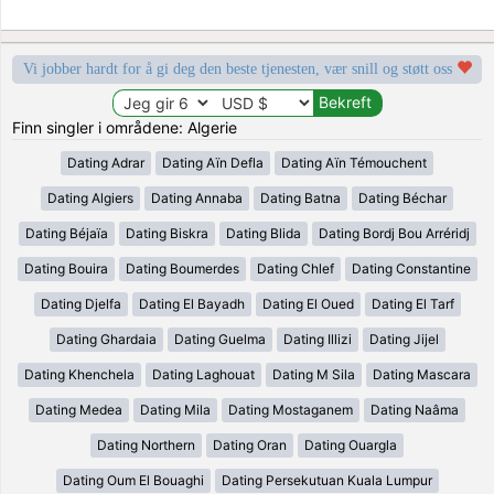
Vi jobber hardt for å gi deg den beste tjenesten, vær snill og støtt oss
Finn singler i områdene: Algerie
Dating Adrar
Dating Aïn Defla
Dating Aïn Témouchent
Dating Algiers
Dating Annaba
Dating Batna
Dating Béchar
Dating Béjaïa
Dating Biskra
Dating Blida
Dating Bordj Bou Arréridj
Dating Bouira
Dating Boumerdes
Dating Chlef
Dating Constantine
Dating Djelfa
Dating El Bayadh
Dating El Oued
Dating El Tarf
Dating Ghardaia
Dating Guelma
Dating Illizi
Dating Jijel
Dating Khenchela
Dating Laghouat
Dating M Sila
Dating Mascara
Dating Medea
Dating Mila
Dating Mostaganem
Dating Naâma
Dating Northern
Dating Oran
Dating Ouargla
Dating Oum El Bouaghi
Dating Persekutuan Kuala Lumpur