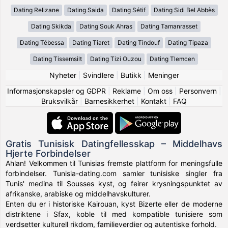
Dating Relizane
Dating Saida
Dating Sétif
Dating Sidi Bel Abbès
Dating Skikda
Dating Souk Ahras
Dating Tamanrasset
Dating Tébessa
Dating Tiaret
Dating Tindouf
Dating Tipaza
Dating Tissemsilt
Dating Tizi Ouzou
Dating Tlemcen
Nyheter
|
Svindlere
|
Butikk
|
Meninger
Informasjonskapsler og GDPR
|
Reklame
|
Om oss
|
Personvern
|
Bruksvilkår
|
Barnesikkerhet
|
Kontakt
|
FAQ
Gratis Tunisisk Datingfellesskap – Middelhavs
Hjerte Forbindelser
Ahlan! Velkommen til Tunisias fremste plattform for meningsfulle
forbindelser. Tunisia-dating.com samler tunisiske singler fra
Tunis' medina til Sousses kyst, og feirer krysningspunktet av
afrikanske, arabiske og middelhavskulturer.
Enten du er i historiske Kairouan, kyst Bizerte eller de moderne
distriktene i Sfax, koble til med kompatible tunisiere som
verdsetter kulturell rikdom, familieverdier og autentiske forhold.