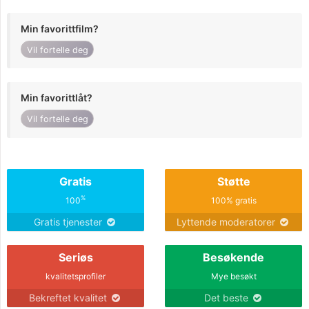
Min favorittfilm?
Vil fortelle deg
Min favorittlåt?
Vil fortelle deg
Gratis
Støtte
%
100
100% gratis
Gratis tjenester
Lyttende moderatorer
Seriøs
Besøkende
kvalitetsprofiler
Mye besøkt
Bekreftet kvalitet
Det beste