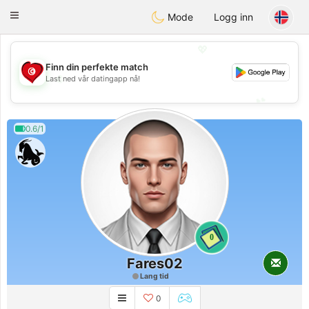
Tunisia Dating
Toggle
Mode
Logg inn
navigation
💖
Finn din perfekte match
💖
Last ned vår datingapp nå!
💕
💕
0.6/1
0
Fares02
Lang tid
0